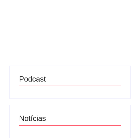
08/07/2025
-
No Comments
Redação MD News
Um homem morreu após ser sugado por um motor
de avião em operação na manhã desta terça-feira
(8 de julho), no aeroporto de Orio al Serio, em
Bérgamo, no norte da Itália. A...
Leia mais
Podcast
Notícias