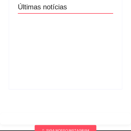
Últimas notícias
Band e Luciana
Gimenez se
encaminham para
fechar acordo e
Os 10 livros mais
lançar programa
lidos no MEC Livros
ainda em 2026
em julho de 2026
By
Redação MD News
By
Redação MD News
SIGA NOSSO INSTAGRAM