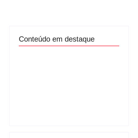
Conteúdo em destaque
Com audiência e
Lei Maria da Penha
faturamento em
completa 20 anos:
baixa, RedeTV! vai
violência doméstica
mexer na
ainda desafia
programação
proteção às
matinal
mulheres no Brasil
By
Redação MD News
By
Redação MD News