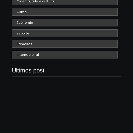
Cinema, arte e cultura
Clima
Economia
Esporte
Famosos
Internacional
Ultimos post