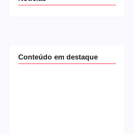
Conteúdo em destaque
Com audiência e
Lei Maria da Penha
faturamento em
completa 20 anos:
baixa, RedeTV! vai
violência doméstica
mexer na
ainda desafia
programação
proteção às
matinal
mulheres no Brasil
By
Redação MD News
By
Redação MD News