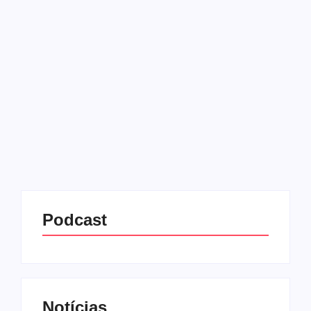
paralímpicas
23/07/2025
-
No Comments
Redação MD News
O Comitê Olímpico e Paralímpico dos Estados
Unidos (USOPC) proibiu oficialmente a participação
de mulheres transgênero em competições
femininas organizadas por entidades olímpicas e
paralímpicas do país. A decisão segue uma ordem
executiva...
Leia mais
Podcast
Notícias