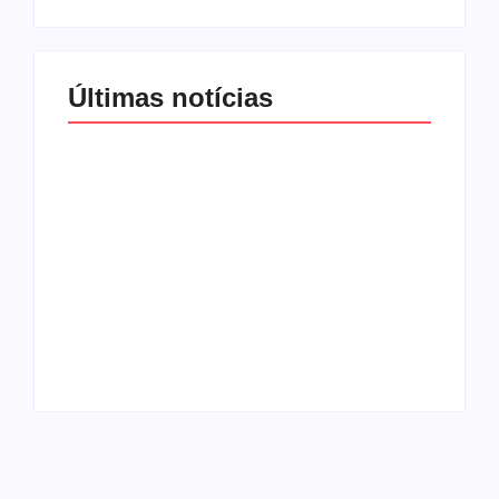
Últimas notícias
Band e Luciana
Gimenez se
encaminham para
fechar acordo e
Os 10 livros mais
lançar programa
lidos no MEC Livros
ainda em 2026
em julho de 2026
By
Redação MD News
By
Redação MD News