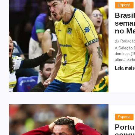
Esporte
Brasi
seman
no M
Redaçã
A Seleção B
domingo (15
última part
Leia mais
Esporte
Portu
conqu