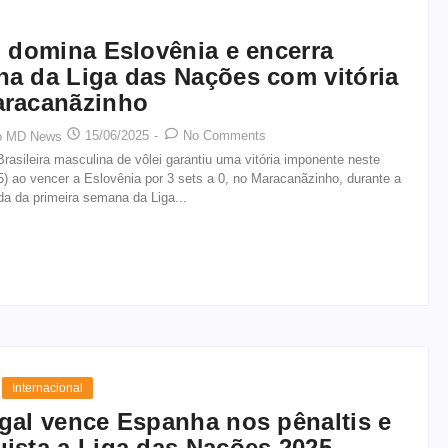
l domina Eslovênia e encerra
a da Liga das Nações com vitória
aracanãzinho
15/06/2025
-
No Comments
o MD News
rasileira masculina de vôlei garantiu uma vitória imponente neste
) ao vencer a Eslovênia por 3 sets a 0, no Maracanãzinho, durante a
ida da primeira semana da Liga...
Internacional
gal vence Espanha nos pênaltis e
ista a Liga das Nações 2025