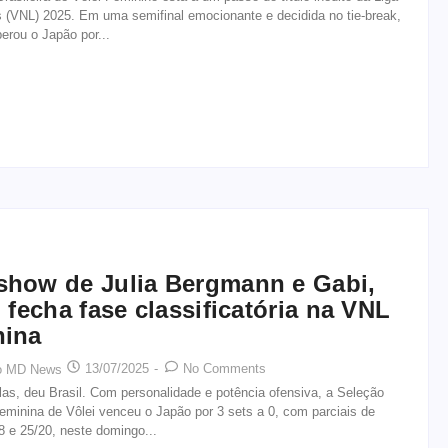
 (VNL) 2025. Em uma semifinal emocionante e decidida no tie-break,
perou o Japão por...
how de Julia Bergmann e Gabi,
l fecha fase classificatória na VNL
nina
13/07/2025
-
No Comments
o MD News
as, deu Brasil. Com personalidade e potência ofensiva, a Seleção
Feminina de Vôlei venceu o Japão por 3 sets a 0, com parciais de
8 e 25/20, neste domingo...