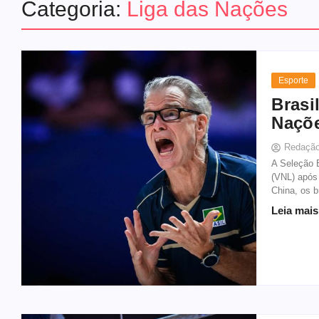
Categoria:
Liga das Nações
Esporte
Brasi
Naçõe
Redaçã
A Seleção B
(VNL) após
China, os b
Leia mais