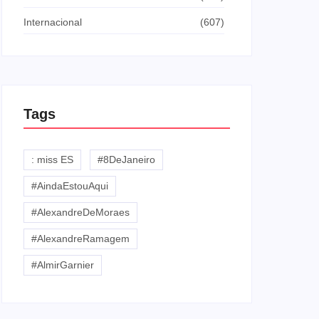
Internacional
(607)
Tags
: miss ES
#8DeJaneiro
#AindaEstouAqui
#AlexandreDeMoraes
#AlexandreRamagem
#AlmirGarnier