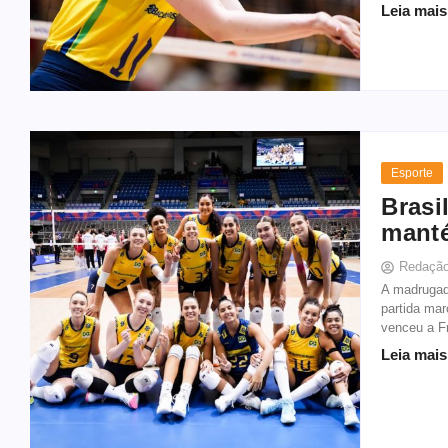
Leia mais
Esporte
Brasi
manté
Redaçã
A madrugad
partida mar
venceu a Fr
Leia mais