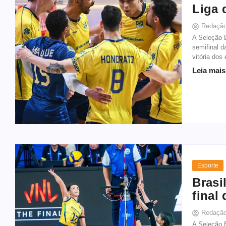
Liga 
Redaçã
A Seleção B
semifinal d
vitória dos
Leia mais
Esporte
Brasi
final
Redaçã
A Seleção B