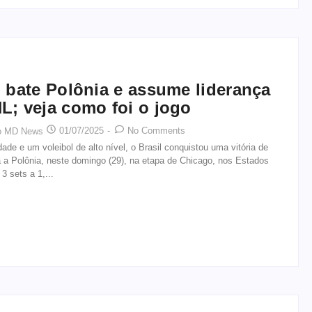
l bate Polônia e assume liderança
L; veja como foi o jogo
01/07/2025
-
No Comments
o MD News
ade e um voleibol de alto nível, o Brasil conquistou uma vitória de
 a Polônia, neste domingo (29), na etapa de Chicago, nos Estados
3 sets a 1,...