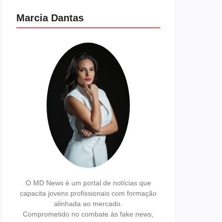
Marcia Dantas
O MD News é um portal de notícias que
capacita jovens profissionais com formação
alinhada ao mercado.
Comprometido no combate às fake news,