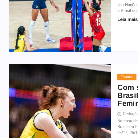
das Nações
o Brasil su
Leia mais
Esporte
Com s
Brasi
Femi
Redaçã
Na casa del
Brasileira 
25/17, 25/1