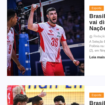
Esporte
Brasi
vai d
Naçõ
Redaçã
A Seleção B
Polônia na
(2), em Nin
Leia mais
Esporte
Brasi