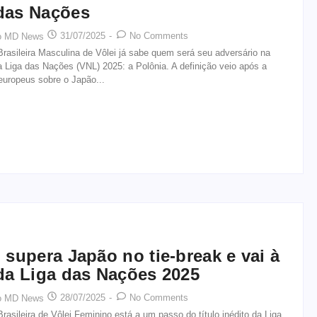
das Nações
31/07/2025
-
No Comments
o MD News
rasileira Masculina de Vôlei já sabe quem será seu adversário na
a Liga das Nações (VNL) 2025: a Polônia. A definição veio após a
 europeus sobre o Japão...
l supera Japão no tie-break e vai à
 da Liga das Nações 2025
28/07/2025
-
No Comments
o MD News
rasileira de Vôlei Feminino está a um passo do título inédito da Liga