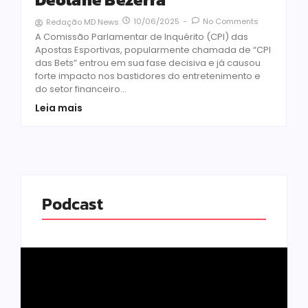
10/06/2025
-
No Comments
Redação MD News
A Comissão Parlamentar de Inquérito (CPI) das
Apostas Esportivas, popularmente chamada de “CPI
das Bets” entrou em sua fase decisiva e já causou
forte impacto nos bastidores do entretenimento e
do setor financeiro...
Leia mais
Podcast