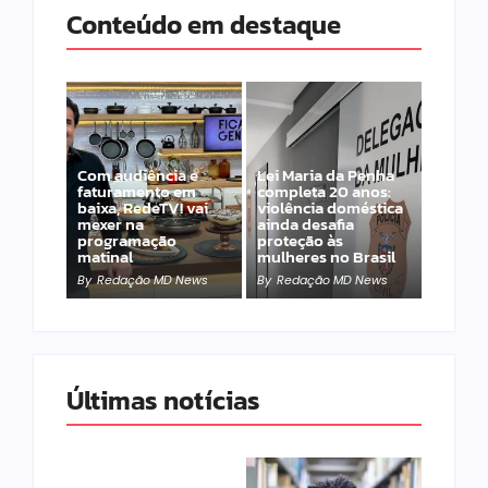
Conteúdo em destaque
Com audiência e
Lei Maria da Penha
faturamento em
completa 20 anos:
baixa, RedeTV! vai
violência doméstica
mexer na
ainda desafia
programação
proteção às
matinal
mulheres no Brasil
By
Redação MD News
By
Redação MD News
Últimas notícias