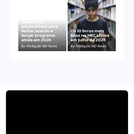
Band e Luciana
Gimenez se
encaminham para
fechar acordo e
Os 10 livros mais
lançar programa
lidos no MEC Livros
ainda em 2026
em julho de 2026
By
Redação MD News
By
Redação MD News