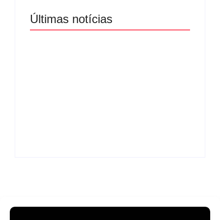
Últimas notícias
Band e Luciana
Gimenez se
encaminham para
fechar acordo e
Os 10 livros mais
lançar programa
lidos no MEC Livros
ainda em 2026
em julho de 2026
By
Redação MD News
By
Redação MD News