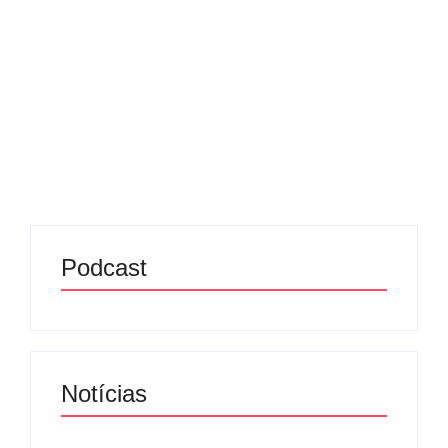
28/09/2025
-
No Comments
Redação MD News
O Centro Nacional de Furacões dos Estados Unidos
(NHC) confirmou que o Furacão Humberto atingiu o
Atlântico, no sábado (27), na categoria cinco da
escala Saffir-Simpson — que mede a força dos
furacões...
Leia mais
Podcast
Notícias