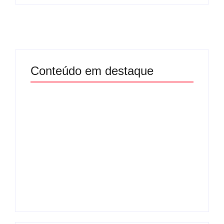
Conteúdo em destaque
Com audiência e
Lei Maria da Penha
faturamento em
completa 20 anos:
baixa, RedeTV! vai
violência doméstica
mexer na
ainda desafia
programação
proteção às
matinal
mulheres no Brasil
By
Redação MD News
By
Redação MD News