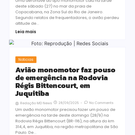
Uma aeronave do tipo monomotor caiu na tarde
deste sábado (27) no mar da praia de
Copacabana, na Zona Sul do Rio de Janeiro.
Segundo relatos de frequentadores, o avião perdeu
altitude de...
Leia mais
Noticias
Avião monomotor faz pouso
de emergência na Rodovia
Régis Bittencourt, em
Juquitiba
28/09/2025
-
No Comments
Redação MD News
Um avião monomotor precisou fazer um pouso de
emergência na tarde deste domingo (28/9) na
Rodovia Régis Bittencourt (BR-116), na altura do km
314,4, em Juquitiba, na região metropolitana de São
Paulo. De...