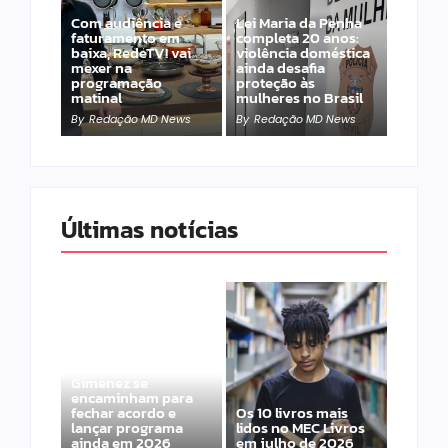
Com audiência e
Lei Maria da Penha
faturamento em
completa 20 anos:
baixa, RedeTV! vai
violência doméstica
mexer na
ainda desafia
programação
proteção às
matinal
mulheres no Brasil
By
Redação MD News
By
Redação MD News
Últimas notícias
Band e Luciana
Gimenez se
encaminham para
fechar acordo e
Os 10 livros mais
lançar programa
lidos no MEC Livros
ainda em 2026
em julho de 2026