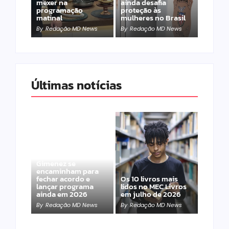
mexer na
ainda desafia
programação
proteção às
matinal
mulheres no Brasil
By
Redação MD News
By
Redação MD News
Últimas notícias
Band e Luciana
Gimenez se
encaminham para
fechar acordo e
Os 10 livros mais
lançar programa
lidos no MEC Livros
ainda em 2026
em julho de 2026
By
Redação MD News
By
Redação MD News