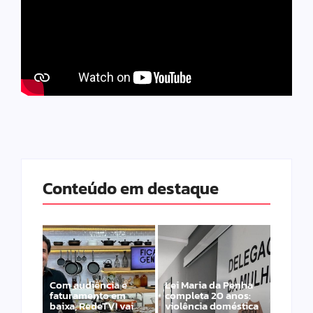
Conteúdo em destaque
Com audiência e
Lei Maria da Penha
faturamento em
completa 20 anos:
baixa, RedeTV! vai
violência doméstica