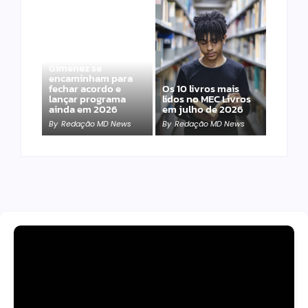
Band e Luciana
Gimenez se
encaminham para
fechar acordo e
Os 10 livros mais
lançar programa
lidos no MEC Livros
ainda em 2026
em julho de 2026
By
Redação MD News
By
Redação MD News