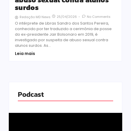
surdos
25/04/2026
-
No Comments
Redação MD News
O intérprete de Libras Sandro dos Santos Pereira,
conhecido por ter traduzido a cerimônia de posse
do ex-presidente Jair Bolsonaro em 2019, é
investigado por suspeita de abuso sexual contra
alunos surdos. As...
Leia mais
Podcast