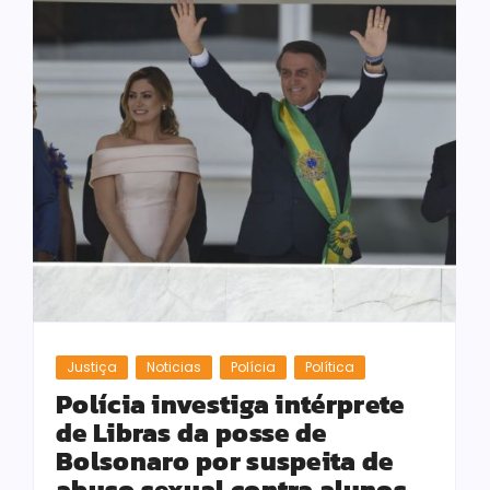
Justiça
Noticias
Polícia
Política
Polícia investiga intérprete
de Libras da posse de
Bolsonaro por suspeita de
abuso sexual contra alunos