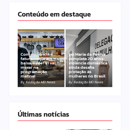
Conteúdo em destaque
Com audiência e
Lei Maria da Penha
faturamento em
completa 20 anos:
baixa, RedeTV! vai
violência doméstica
mexer na
ainda desafia
programação
proteção às
matinal
mulheres no Brasil
By
Redação MD News
By
Redação MD News
Últimas notícias