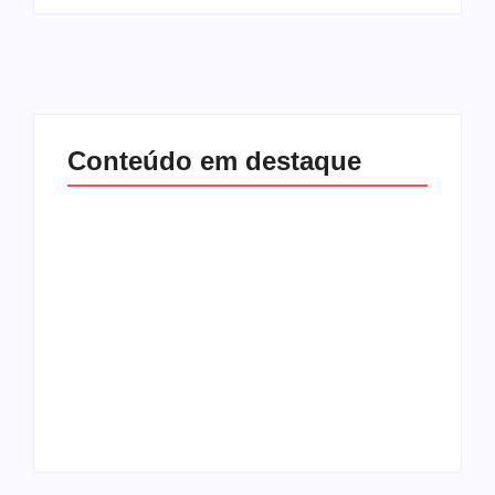
Conteúdo em destaque
Lei Maria da Penha
Band e Luciana
completa 20 anos:
Gimenez se
violência doméstica
encaminham para
ainda desafia
fechar acordo e
proteção às
lançar programa
mulheres no Brasil
ainda em 2026
By
Redação MD News
By
Redação MD News