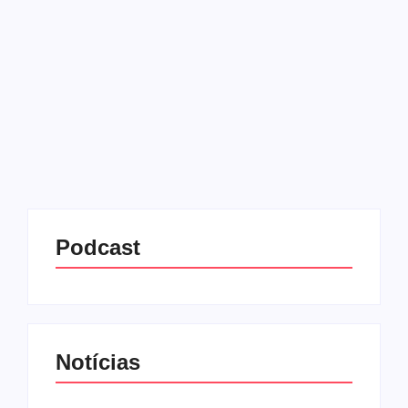
23/09/2025
-
No Comments
Redação MD News
Lula e Donald Trump dividiram atenções na
Assembleia Geral da ONU nesta terça-feira (23). O
presidente brasileiro defendeu a democracia,
criticou sanções dos Estados Unidos e denunciou o
que chamou de “genocídio em...
Leia mais
Podcast
Notícias