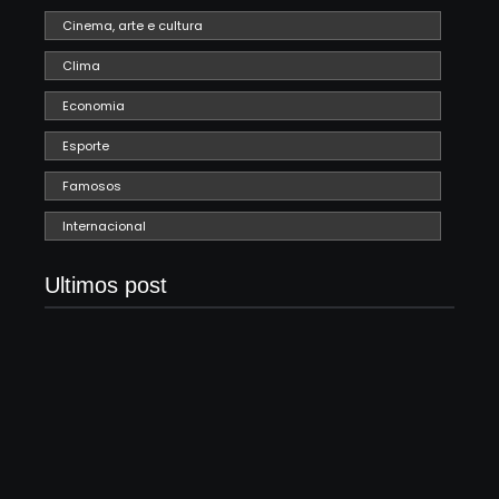
Cinema, arte e cultura
Clima
Economia
Esporte
Famosos
Internacional
Ultimos post