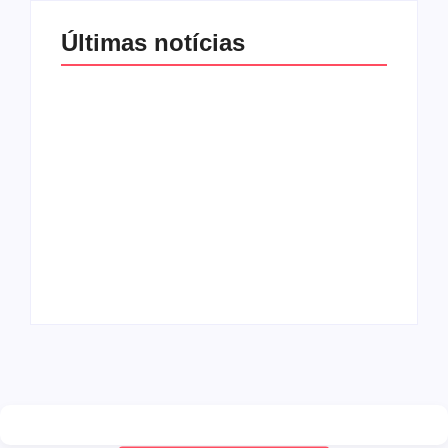
Últimas notícias
Agressão no
Shopping Eldorado
amplia disputa
Os 10 livros mais
internacional de
lidos no MEC Livros
mãe pela guarda da
em julho de 2026
filha
By
Redação MD News
By
Redação MD News