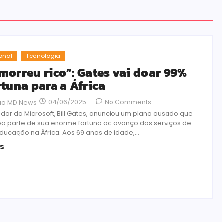
ional
Tecnologia
morreu rico”: Gates vai doar 99%
rtuna para a África
04/06/2025
-
No Comments
ão MD News
dor da Microsoft, Bill Gates, anunciou um plano ousado que
oa parte de sua enorme fortuna ao avanço dos serviços de
ducação na África. Aos 69 anos de idade,...
is