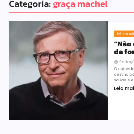
Categoria:
graça machel
Internac
“Não 
da fo
Redaç
O cofunda
destina b
saúde e e
Leia ma