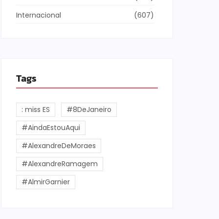
Internacional
(607)
Tags
: miss ES
#8DeJaneiro
#AindaEstouAqui
#AlexandreDeMoraes
#AlexandreRamagem
#AlmirGarnier