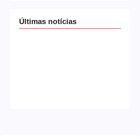
Últimas notícias
Band e Luciana
Gimenez se
encaminham para
fechar acordo e
Os 10 livros mais
lançar programa
lidos no MEC Livros
ainda em 2026
em julho de 2026
By
Redação MD News
By
Redação MD News