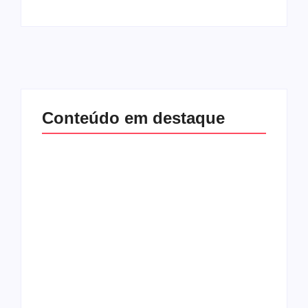
Conteúdo em destaque
Com audiência e
Lei Maria da Penha
faturamento em
completa 20 anos:
baixa, RedeTV! vai
violência doméstica
mexer na
ainda desafia
programação
proteção às
matinal
mulheres no Brasil
By
Redação MD News
By
Redação MD News