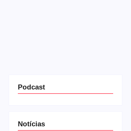
consumo
24/07/2025
-
No Comments
Redação MD News
A Klabin desativou as atividades de sua fábrica de
papel reciclado localizada em Paulínia, no interior
de São Paulo. A decisão foi tomada diante do
cenário de enfraquecimento do mercado para o
segmento,...
Leia mais
Podcast
Notícias