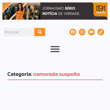
Categoria:
namorada suspeita