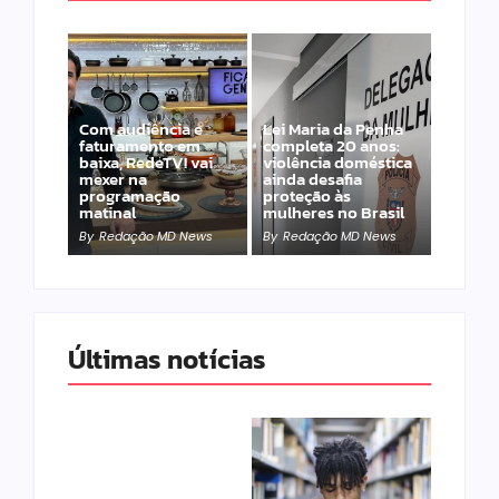
Com audiência e
Lei Maria da Penha
faturamento em
completa 20 anos:
baixa, RedeTV! vai
violência doméstica
mexer na
ainda desafia
programação
proteção às
matinal
mulheres no Brasil
By
Redação MD News
By
Redação MD News
Últimas notícias