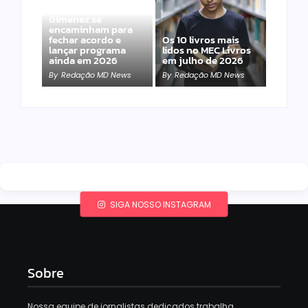
Band e Luciana
Gimenez se
encaminham para
fechar acordo e
Os 10 livros mais
lançar programa
lidos no MEC Livros
ainda em 2026
em julho de 2026
By
Redação MD News
By
Redação MD News
SIGA NOSSO INSTAGRAM
Sobre
Nossa equipe de jornalistas dedicados trabalha