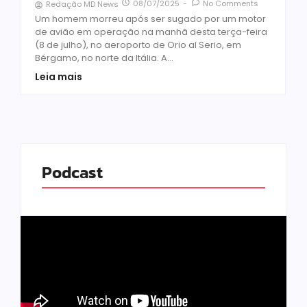
08/07/2025
-
No Comments
Redação MD News
Um homem morreu após ser sugado por um motor
de avião em operação na manhã desta terça-feira
(8 de julho), no aeroporto de Orio al Serio, em
Bérgamo, no norte da Itália. A...
Leia mais
Podcast