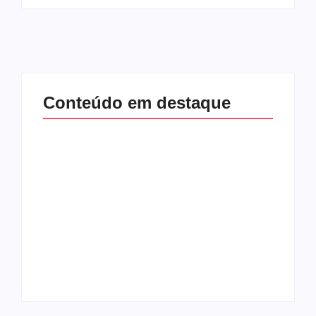
Conteúdo em destaque
Com audiência e
Lei Maria da Penha
faturamento em
completa 20 anos:
baixa, RedeTV! vai
violência doméstica
mexer na
ainda desafia
programação
proteção às
matinal
mulheres no Brasil
By
Redação MD News
By
Redação MD News