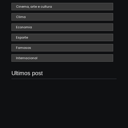
Cinema, arte e cultura
Clima
Economia
Esporte
Famosos
Internacional
Ultimos post