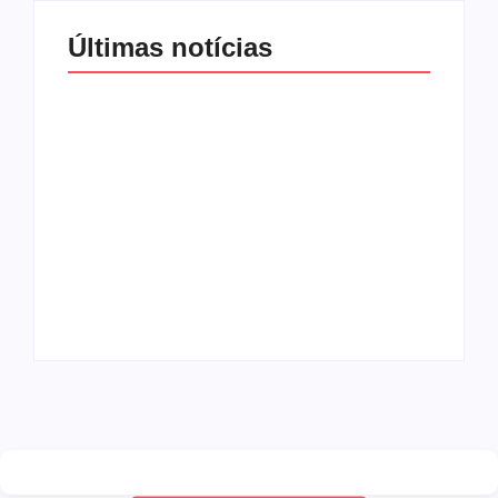
Últimas notícias
Band e Luciana
Gimenez se
encaminham para
fechar acordo e
Os 10 livros mais
lançar programa
lidos no MEC Livros
ainda em 2026
em julho de 2026
By
Redação MD News
By
Redação MD News