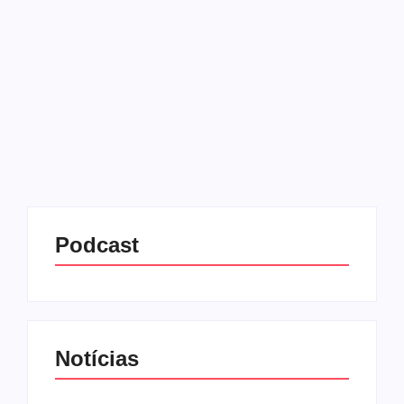
11/07/2025
-
No Comments
Redação MD News
Jorge Jesus está de volta ao futebol da Arábia
Saudita. O treinador português acertou, na última
quinta-feira (10), para treinar o Al Nassr e será o
responsável por comandar Cristiano Ronaldo
durante a...
Leia mais
Podcast
Notícias