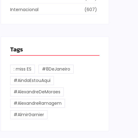
Internacional
(607)
Tags
: miss ES
#8DeJaneiro
#AindaEstouAqui
#AlexandreDeMoraes
#AlexandreRamagem
#AlmirGarnier