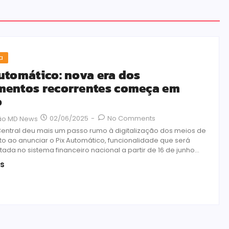
a
utomático: nova era dos
entos recorrentes começa em
o
02/06/2025
-
No Comments
ão MD News
entral deu mais um passo rumo à digitalização dos meios de
 ao anunciar o Pix Automático, funcionalidade que será
da no sistema financeiro nacional a partir de 16 de junho...
is