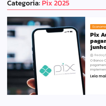
Categoria:
Pix 2025
Economi
Pix A
pagam
junh
Redaç
O Banco C
pagamento
implementa
Leia ma