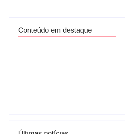
Conteúdo em destaque
Com audiência e
Lei Maria da Penha
faturamento em
completa 20 anos:
baixa, RedeTV! vai
violência doméstica
mexer na
ainda desafia
programação
proteção às
matinal
mulheres no Brasil
By
Redação MD News
By
Redação MD News
Últimas notícias