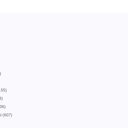
)
155)
3)
06)
l
(607)