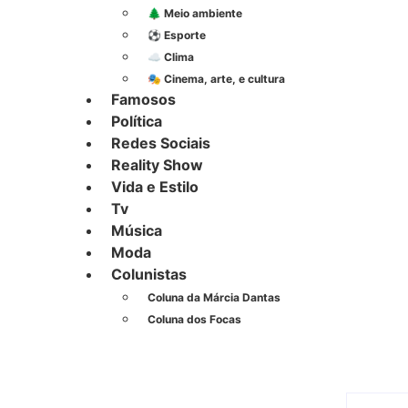
🌲 Meio ambiente
⚽︎ Esporte
☁️ Clima
🎭 Cinema, arte, e cultura
Famosos
Política
Redes Sociais
Reality Show
Vida e Estilo
Tv
Música
Moda
Colunistas
Coluna da Márcia Dantas
Coluna dos Focas