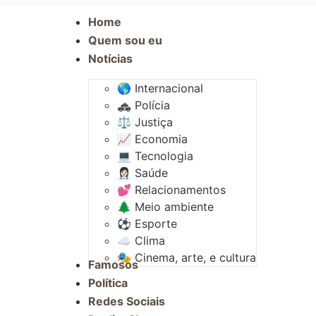
Home
Quem sou eu
Notícias
🌎 Internacional
🚓 Polícia
⚖️ Justiça
📈 Economia
💻 Tecnologia
👩🏻‍⚕️ Saúde
💕 Relacionamentos
🌲 Meio ambiente
⚽︎ Esporte
☁️ Clima
🎭 Cinema, arte, e cultura
Famosos
Política
Redes Sociais