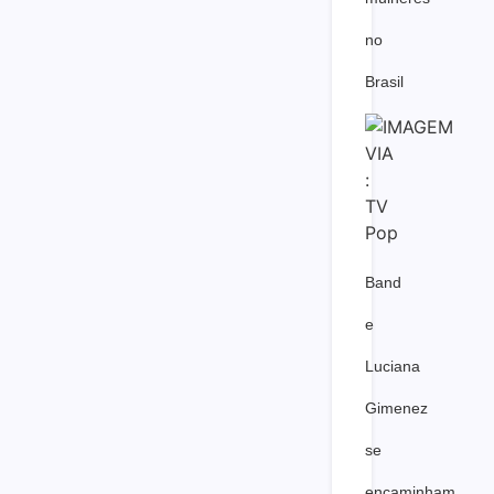
no
Brasil
Band
e
Luciana
Gimenez
se
encaminham