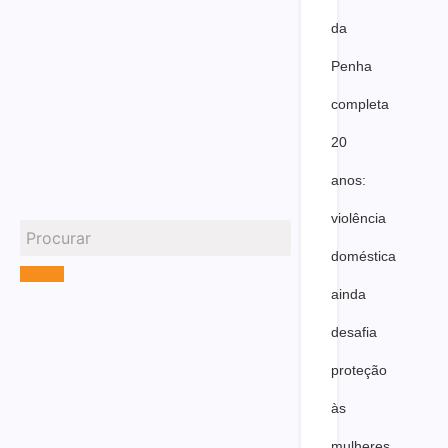
da
Penha
completa
20
anos:
violência
doméstica
ainda
desafia
proteção
às
mulheres