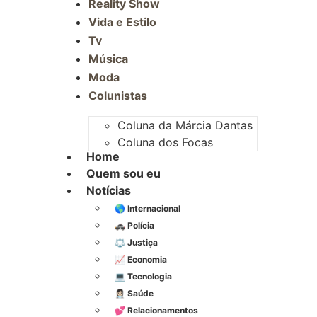
Reality Show
Vida e Estilo
Tv
Música
Moda
Colunistas
Coluna da Márcia Dantas
Coluna dos Focas
Home
Quem sou eu
Notícias
🌎 Internacional
🚓 Polícia
⚖️ Justiça
📈 Economia
💻 Tecnologia
👩🏻‍⚕️ Saúde
💕 Relacionamentos