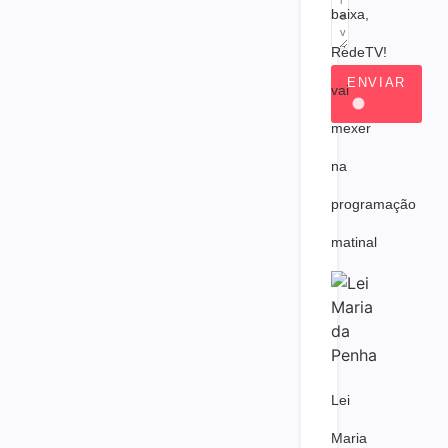
baixa,
RedeTV!
ENVIAR
vai
mexer
na
programação
matinal
Lei
Maria