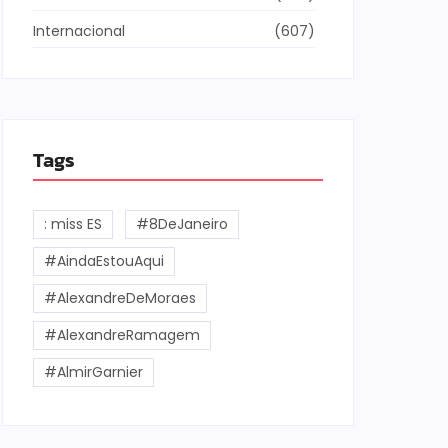
Internacional
(607)
Tags
: miss ES
#8DeJaneiro
#AindaEstouAqui
#AlexandreDeMoraes
#AlexandreRamagem
#AlmirGarnier