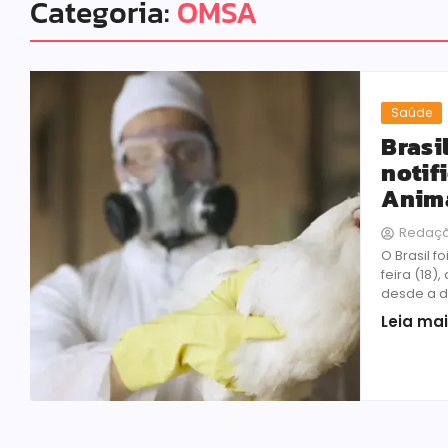
Categoria:
OMSA
Saúde
Brasil
notif
Anim
Redaç
O Brasil f
feira (18)
desde a d
Leia ma