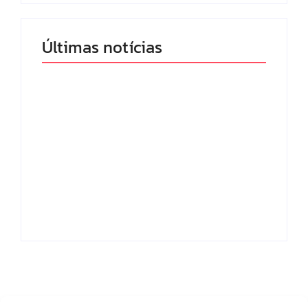
Últimas notícias
Band e Luciana
Gimenez se
encaminham para
fechar acordo e
Os 10 livros mais
lançar programa
lidos no MEC Livros
ainda em 2026
em julho de 2026
By
Redação MD News
By
Redação MD News