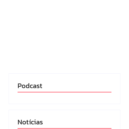
consumo
24/07/2025
-
No Comments
Redação MD News
A Klabin desativou as atividades de sua fábrica de
papel reciclado localizada em Paulínia, no interior
de São Paulo. A decisão foi tomada diante do
cenário de enfraquecimento do mercado para o
segmento,...
Leia mais
Podcast
Notícias