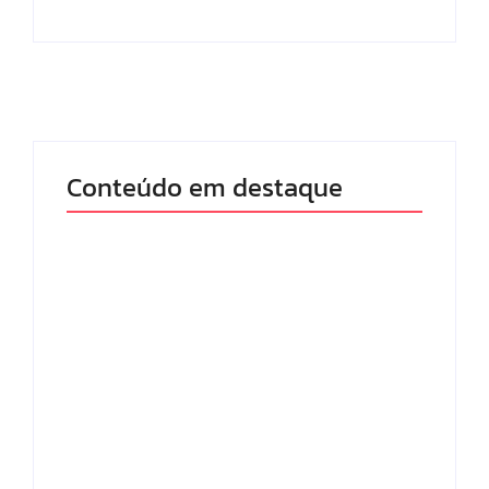
Conteúdo em destaque
Com audiência e
Lei Maria da Penha
faturamento em
completa 20 anos:
baixa, RedeTV! vai
violência doméstica
mexer na
ainda desafia
programação
proteção às
matinal
mulheres no Brasil
By
Redação MD News
By
Redação MD News