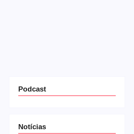
recente
07/08/2025
-
No Comments
Redação MD News
Jair Bolsonaro se tornou, na terça-feira (05), o
quarto ex-presidente do Brasil a ser preso desde a
redemocratização em 1985. Ele teve a prisão
domiciliar decretada pelo ministro Alexandre de
Moraes, do Supremo...
Leia mais
Podcast
Notícias