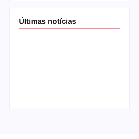
Últimas notícias
Agressão no
Shopping Eldorado
amplia disputa
Os 10 livros mais
internacional de
lidos no MEC Livros
mãe pela guarda da
em julho de 2026
filha
By
Redação MD News
By
Redação MD News