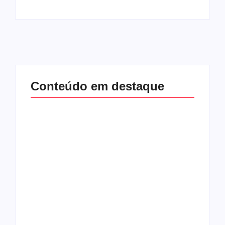
Conteúdo em destaque
Lei Maria da Penha
Band e Luciana
completa 20 anos:
Gimenez se
violência doméstica
encaminham para
ainda desafia
fechar acordo e
proteção às
lançar programa
mulheres no Brasil
ainda em 2026
By
Redação MD News
By
Redação MD News