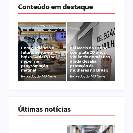
Conteúdo em destaque
Com audiência e
Lei Maria da Penha
faturamento em
completa 20 anos:
baixa, RedeTV! vai
violência doméstica
mexer na
ainda desafia
programação
proteção às
matinal
mulheres no Brasil
By
Redação MD News
By
Redação MD News
Últimas notícias