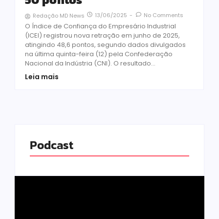
13/06/2025
-
No Comments
Redação MD News
O Índice de Confiança do Empresário Industrial
(ICEI) registrou nova retração em junho de 2025,
atingindo 48,6 pontos, segundo dados divulgados
na última quinta-feira (12) pela Confederação
Nacional da Indústria (CNI). O resultado...
Leia mais
Podcast