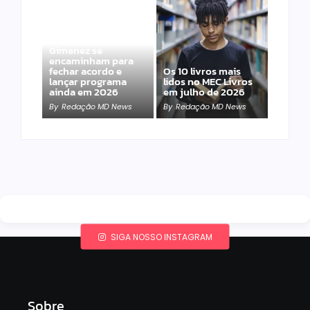
Band e Luciana
Gimenez se
encaminham para
fechar acordo e
Os 10 livros mais
lançar programa
lidos no MEC Livros
ainda em 2026
em julho de 2026
By
Redação MD News
By
Redação MD News
SIGA NOSSO INSTAGRAM
Sobre