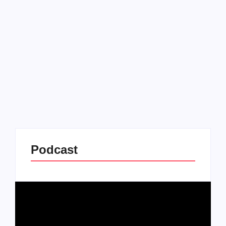
07/07/2025
-
No Comments
Redação MD News
A TV Globo anunciou que depois de cinco anos, não
vai mais produzir o programa de mascarados ‘The
Masked Singer Brasil’. Este anúncio coincide com
uma nota publicada pelo Gshow, portal de
entretenimento...
Leia mais
Podcast