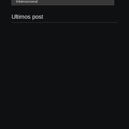
Internacional
Ultimos post
Band e Luciana
Gimenez se
encaminham para fechar
Lei Maria da Penha
acordo e lançar
completa 20 anos:
programa ainda em
violência doméstica
2026
ainda desafia proteção
04/08/2026
às mulheres no Brasil
06/08/2026
Os 10 livros mais lidos
no MEC Livros em julho
de 2026