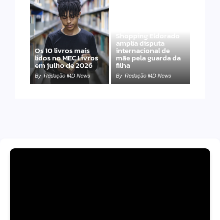
Agressão no
Shopping Eldorado
amplia disputa
Os 10 livros mais
internacional de
lidos no MEC Livros
mãe pela guarda da
em julho de 2026
filha
By
Redação MD News
By
Redação MD News