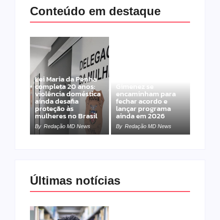
Conteúdo em destaque
Lei Maria da Penha
Band e Luciana
completa 20 anos:
Gimenez se
violência doméstica
encaminham para
ainda desafia
fechar acordo e
proteção às
lançar programa
mulheres no Brasil
ainda em 2026
By
Redação MD News
By
Redação MD News
Últimas notícias