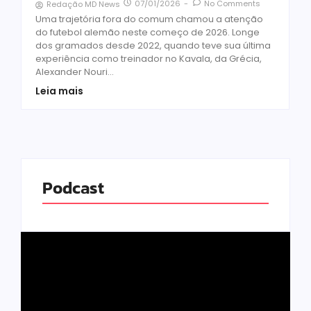
07/01/2026
-
No Comments
Redação MD News
Uma trajetória fora do comum chamou a atenção
do futebol alemão neste começo de 2026. Longe
dos gramados desde 2022, quando teve sua última
experiência como treinador no Kavala, da Grécia,
Alexander Nouri...
Leia mais
Podcast