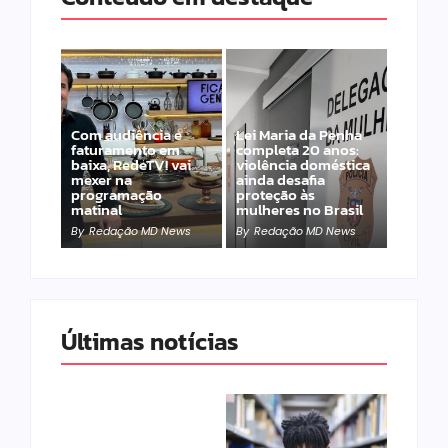
Com audiência e
Lei Maria da Penha
faturamento em
completa 20 anos:
baixa, RedeTV! vai
violência doméstica
mexer na
ainda desafia
programação
proteção às
matinal
mulheres no Brasil
By
Redação MD News
By
Redação MD News
Últimas notícias