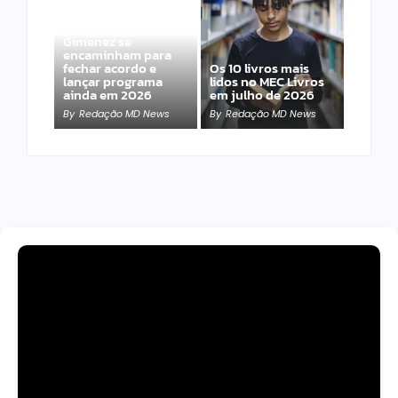
Band e Luciana
Gimenez se
encaminham para
fechar acordo e
Os 10 livros mais
lançar programa
lidos no MEC Livros
ainda em 2026
em julho de 2026
By
Redação MD News
By
Redação MD News