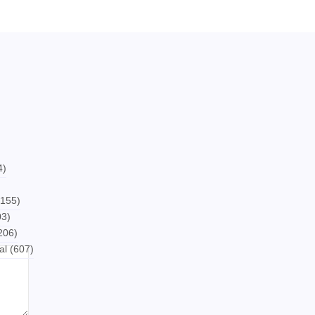
4)
155)
3)
206)
al
(607)