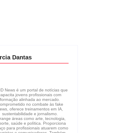
rcia Dantas
D News é um portal de notícias que
capacita jovens profissionais com
formação alinhada ao mercado.
omprometido no combate às fake
ews, oferece treinamentos em IA,
sustentabilidade e jornalismo.
range áreas como arte, tecnologia,
orte, saúde e política. Proporciona
ço para profissionais atuarem como
lunistas e comunicadores. Também