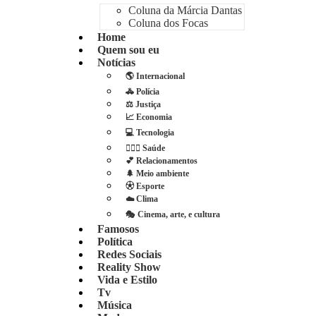
Coluna da Márcia Dantas
Coluna dos Focas
Home
Quem sou eu
Notícias
🌎 Internacional
🚓 Polícia
⚖️ Justiça
📈 Economia
💻 Tecnologia
👩🏻‍⚕️ Saúde
💕 Relacionamentos
🌲 Meio ambiente
⚽︎ Esporte
☁️ Clima
🎭 Cinema, arte, e cultura
Famosos
Política
Redes Sociais
Reality Show
Vida e Estilo
Tv
Música