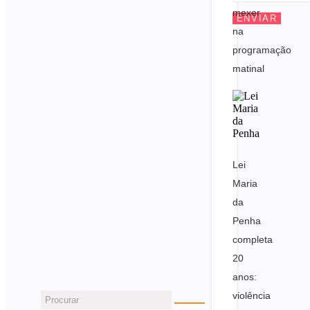
mexer
ENVIAR
na
programação
matinal
Lei
Maria
da
Penha
completa
20
anos:
violência