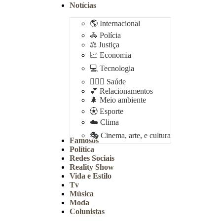
Notícias
🌎 Internacional
🚓 Polícia
⚖️ Justiça
📈 Economia
💻 Tecnologia
👩🏻‍⚕️ Saúde
💕 Relacionamentos
🌲 Meio ambiente
⚽︎ Esporte
☁️ Clima
🎭 Cinema, arte, e cultura
Famosos
Política
Redes Sociais
Reality Show
Vida e Estilo
Tv
Música
Moda
Colunistas