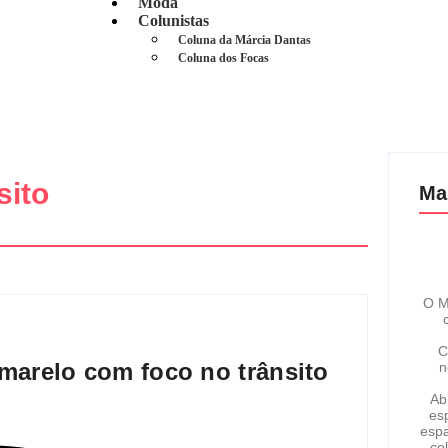
Moda
Colunistas
Coluna da Márcia Dantas
Coluna dos Focas
sito
Ma
O M
C
arelo com foco no trânsito
n
Ab
esp
espa
co