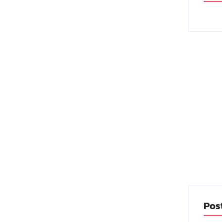
s ataques e interrupções no
bmissa”
ura do Senado Federal foi palco de discussões
jeto de Lei que flexibiliza o licenciamento
Pos