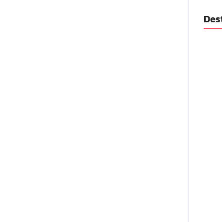
Des
Lei M
violê
prote
06