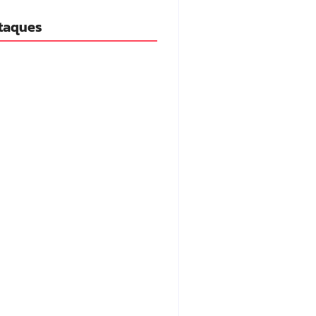
taques
aria da Penha completa 20 anos:
ncia doméstica ainda desafia
ção às mulheres no Brasil
/08/2026