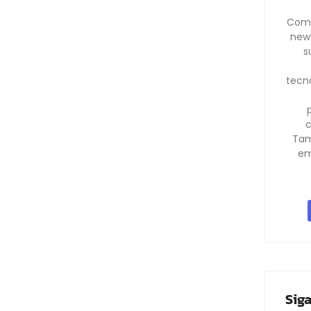
Comp
news
s
tecno
c
Tam
em
Sig