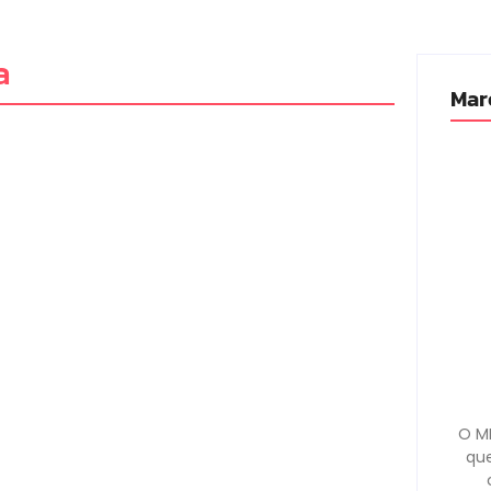
a
Mar
O MD
que