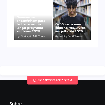
Band e Luciana
Gimenez se
encaminham para
fechar acordo e
Os 10 livros mais
lançar programa
lidos no MEC Livros
ainda em 2026
em julho de 2026
By
Redação MD News
By
Redação MD News
SIGA NOSSO INSTAGRAM
Sobre