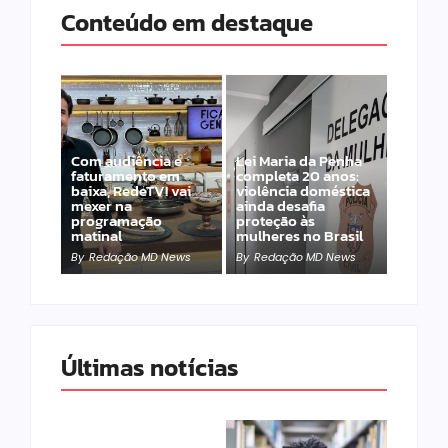
Conteúdo em destaque
Com audiência e
Lei Maria da Penha
faturamento em
completa 20 anos:
baixa, RedeTV! vai
violência doméstica
mexer na
ainda desafia
programação
proteção às
matinal
mulheres no Brasil
By
Redação MD News
By
Redação MD News
Últimas notícias