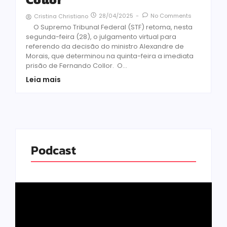
28/04/2025
-
No Comments
Cristina Christiano
O Supremo Tribunal Federal (STF) retoma, nesta
segunda-feira (28), o julgamento virtual para
referendo da decisão do ministro Alexandre de
Morais, que determinou na quinta-feira a imediata
prisão de Fernando Collor. O...
Leia mais
Podcast