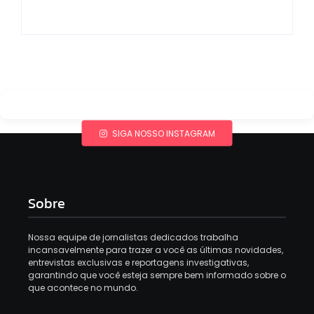
By
Redação MD News
By
Redação MD News
SIGA NOSSO INSTAGRAM
Sobre
Nossa equipe de jornalistas dedicados trabalha
incansavelmente para trazer a você as últimas novidades,
entrevistas exclusivas e reportagens investigativas,
garantindo que você esteja sempre bem informado sobre o
que acontece no mundo.