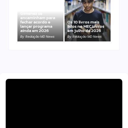
Band e Luciana
Gimenez se
encaminham para
fechar acordo e
Os 10 livros mais
lançar programa
lidos no MEC Livros
ainda em 2026
em julho de 2026
By
Redação MD News
By
Redação MD News