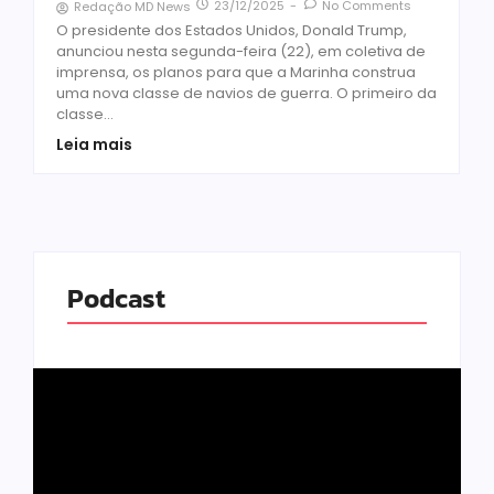
23/12/2025
-
No Comments
Redação MD News
O presidente dos Estados Unidos, Donald Trump,
anunciou nesta segunda-feira (22), em coletiva de
imprensa, os planos para que a Marinha construa
uma nova classe de navios de guerra. O primeiro da
classe...
Leia mais
Podcast