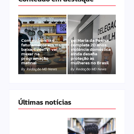
Com audiência e
Lei Maria da Penha
faturamento em
completa 20 anos:
baixa, RedeTV! vai
violência doméstica
mexer na
ainda desafia
programação
proteção às
matinal
mulheres no Brasil
By
Redação MD News
By
Redação MD News
Últimas notícias