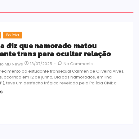
Polícia
ia diz que namorado matou
ante trans para ocultar relação
13/07/2025
-
No Comments
ão MD News
ecimento da estudante transexual Carmen de Oliveira Alves,
s, ocorrido em 12 de junho, Dia dos Namorados, em Ilha
SP), teve um desfecho trágico revelado pela Polícia Civil: a...
is