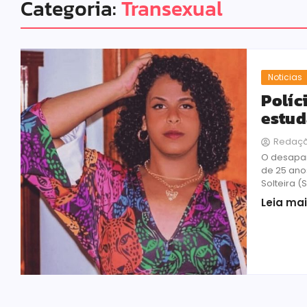
Categoria:
Transexual
Noticias
Políc
estud
Redaç
O desapar
de 25 ano
Solteira (
Leia ma