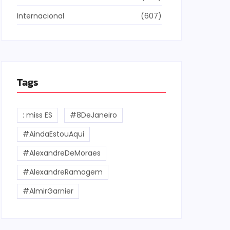
Internacional
(607)
Tags
: miss ES
#8DeJaneiro
#AindaEstouAqui
#AlexandreDeMoraes
#AlexandreRamagem
#AlmirGarnier