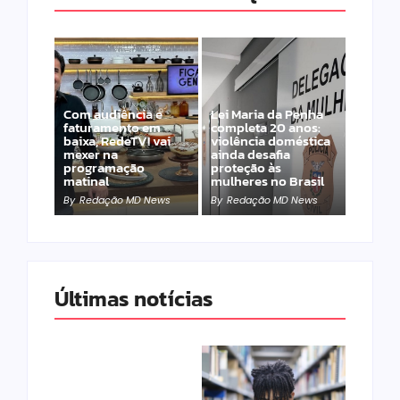
Com audiência e
Lei Maria da Penha
faturamento em
completa 20 anos:
baixa, RedeTV! vai
violência doméstica
mexer na
ainda desafia
programação
proteção às
matinal
mulheres no Brasil
By
Redação MD News
By
Redação MD News
Últimas notícias