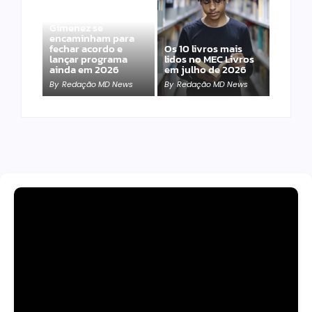
Band e Luciana
Gimenez se
encaminham para
fechar acordo e
Os 10 livros mais
lançar programa
lidos no MEC Livros
ainda em 2026
em julho de 2026
By
Redação MD News
By
Redação MD News