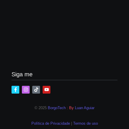
Agressão no Shopping Eldorado amplia disputa
internacional de mãe pela guarda da filha
24/07/2026
Siga me
© 2025
BorgoTech
: By
Luan Aguiar
Política de Privacidade
|
Termos de uso