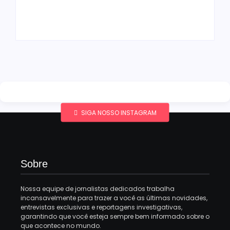
filha
amigos e familiares
By
Redação MD News
By
Redação MD News
SIGA NOSSO INSTAGRAM
Sobre
Nossa equipe de jornalistas dedicados trabalha
incansavelmente para trazer a você as últimas novidades,
entrevistas exclusivas e reportagens investigativas,
garantindo que você esteja sempre bem informado sobre o
que acontece no mundo.