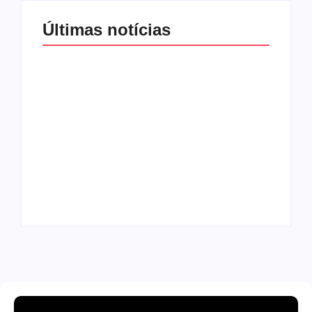
Últimas notícias
Band e Luciana
Gimenez se
encaminham para
fechar acordo e
Os 10 livros mais
lançar programa
lidos no MEC Livros
ainda em 2026
em julho de 2026
By
Redação MD News
By
Redação MD News