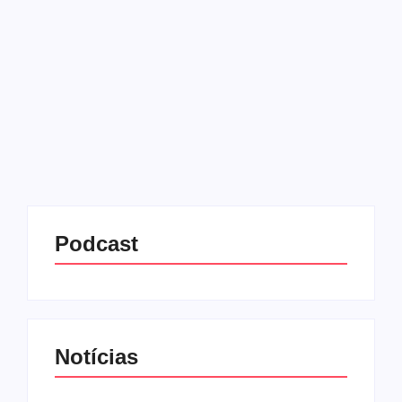
03/06/2025
-
No Comments
Redação MD News
A deputada federal Carla Zambelli (PL-SP)
confirmou que está fora do Brasil e anunciou que
pedirá licença não remunerada da Câmara dos
Deputados. A informação foi dada em entrevista a
um canal no...
Leia mais
Podcast
Notícias