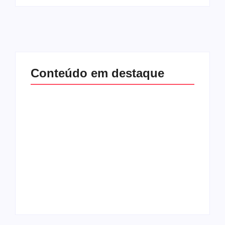
Conteúdo em destaque
Com audiência e
Lei Maria da Penha
faturamento em
completa 20 anos:
baixa, RedeTV! vai
violência doméstica
mexer na
ainda desafia
programação
proteção às
matinal
mulheres no Brasil
By
Redação MD News
By
Redação MD News