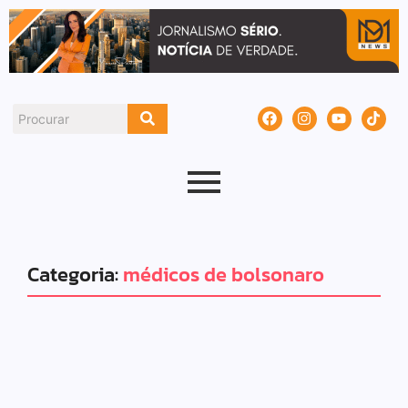
Categoria:
médicos de bolsonaro