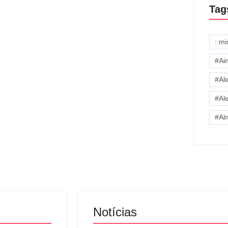
Tag
: m
#Ai
#Al
#Al
#Al
Notícias