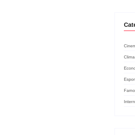
Cat
Cinem
Clima
Econ
Espor
Famo
Inter