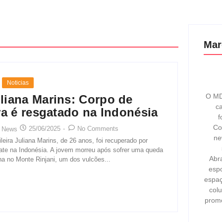
Mar
Noticias
O MD
liana Marins: Corpo de
ca
ira é resgatado na Indonésia
f
Co
25/06/2025
-
No Comments
 News
ne
leira Juliana Marins, de 26 anos, foi recuperado por
ate na Indonésia. A jovem morreu após sofrer uma queda
Abr
ha no Monte Rinjani, um dos vulcões...
espo
espaç
col
prom