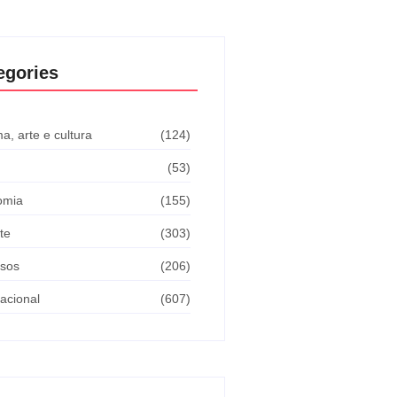
egories
a, arte e cultura
(124)
(53)
omia
(155)
te
(303)
sos
(206)
nacional
(607)