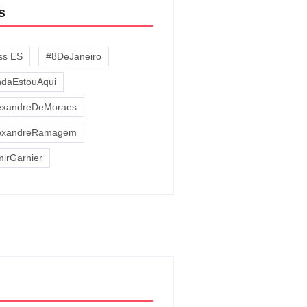
s
iss ES
#8DeJaneiro
ndaEstouAqui
exandreDeMoraes
exandreRamagem
mirGarnier