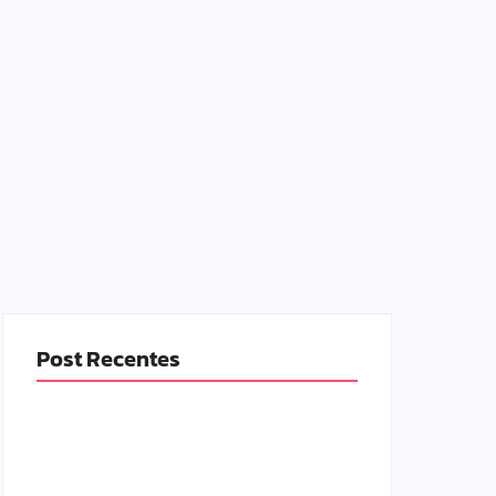
Post Recentes
Band e Luciana Gimenez se encaminham
para fechar acordo e lançar programa ainda