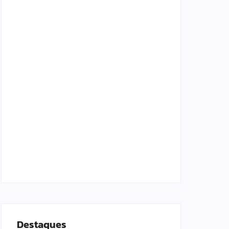
Agressão no Shopping Eldorado amplia
disputa internacional de mãe pela guarda da
filha
24/07/2026
Destaques