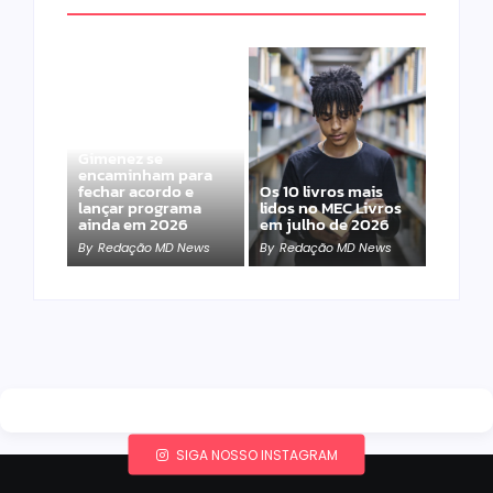
Band e Luciana
Gimenez se
encaminham para
fechar acordo e
Os 10 livros mais
lançar programa
lidos no MEC Livros
ainda em 2026
em julho de 2026
By
Redação MD News
By
Redação MD News
SIGA NOSSO INSTAGRAM