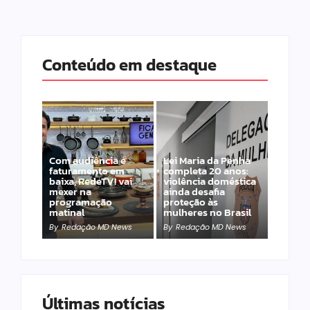
Conteúdo em destaque
Com audiência e
Lei Maria da Penha
faturamento em
completa 20 anos:
baixa, RedeTV! vai
violência doméstica
mexer na
ainda desafia
programação
proteção às
matinal
mulheres no Brasil
By
Redação MD News
By
Redação MD News
Últimas notícias