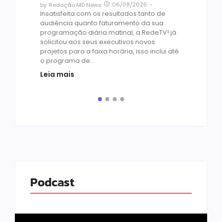
06/08/2026
-
by
Redação MD News
às
Insatisfeita com os resultados tanto de
de 1
audiência quanto faturamento da sua
by
R
programação diária matinal, a RedeTV! já
Quar
solicitou aos seus executivos novos
temp
projetos para a faixa horária, isso inclui até
médi
o programa de...
prot
Leia mais
de v
pelo.
Leia
Podcast