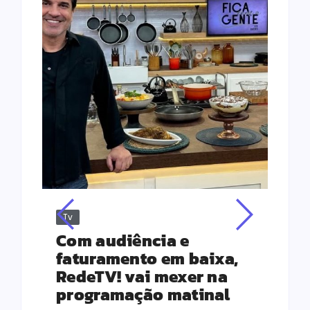
Tv
Jus
Re
s
Com audiência e
Le
ho
faturamento em baixa,
co
RedeTV! vai mexer na
vi
programação matinal
ai