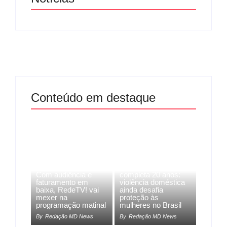
Conteúdo em destaque
Lei Maria da Penha
Com audiência e
completa 20 anos:
faturamento em
violência doméstica
baixa, RedeTV! vai
ainda desafia
mexer na
proteção às
programação matinal
mulheres no Brasil
By
Redação MD News
By
Redação MD News