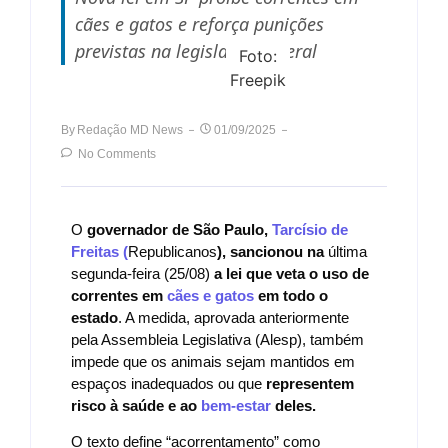
cães e gatos e reforça punições
previstas na legislação federal
Foto:
Freepik
By
Redação MD News
01/09/2025
No Comments
O
governador de São Paulo,
Tarcísio de
Freitas (
Republicanos
), sancionou na
última
segunda-feira (25/08)
a lei que veta o uso de
correntes em
cães e gatos
em todo o
estado
. A medida, aprovada anteriormente
pela Assembleia Legislativa (Alesp), também
impede que os animais sejam mantidos em
espaços inadequados ou que
representem
risco à saúde e ao
bem-estar
deles.
O texto define “acorrentamento” como