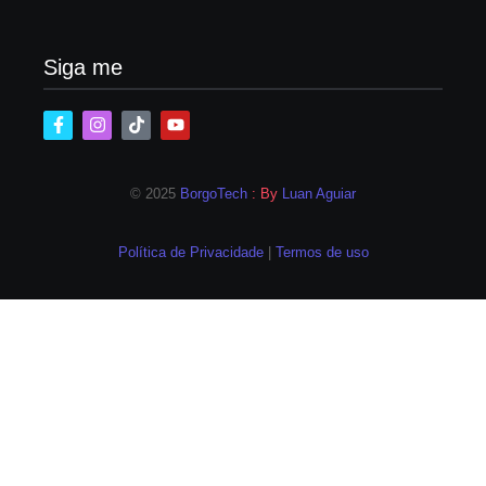
04/08/2026
Siga me
© 2025
BorgoTech
: By
Luan Aguiar
Política de Privacidade
|
Termos de uso