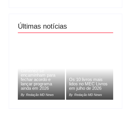
Últimas notícias
Band e Luciana
Gimenez se
encaminham para
fechar acordo e
Os 10 livros mais
lançar programa
lidos no MEC Livros
ainda em 2026
em julho de 2026
By
Redação MD News
By
Redação MD News