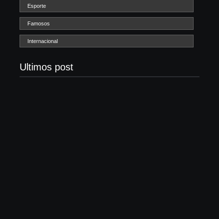
Esporte
Famosos
Internacional
Ultimos post
Com audiência e faturamento em baixa, RedeTV!
vai mexer na programação matinal
06/08/2026
Lei Maria da Penha completa 20 anos: violência
doméstica ainda desafia proteção às mulheres no
Brasil
06/08/2026
Band e Luciana Gimenez se encaminham para
fechar acordo e lançar programa ainda em 2026