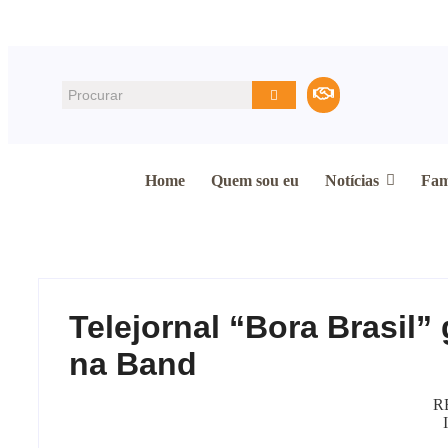
Home
Quem sou eu
Notícias
Fam
Telejornal “Bora Brasil
na Band
R