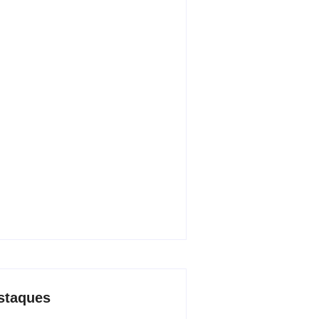
d e Luciana Gimenez se
minham para fechar acordo e
ar programa ainda em 2026
4/08/2026
0 livros mais lidos no MEC Livros
ulho de 2026
9/07/2026
ssão no Shopping Eldorado amplia
uta internacional de mãe pela
da da filha
4/07/2026
staques