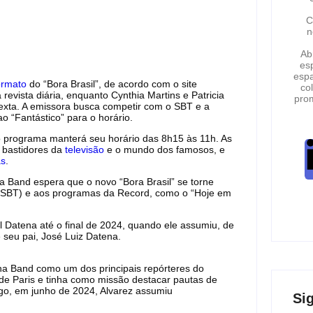
C
n
Ab
esp
espa
ormato
do “Bora Brasil”, de acordo com o site
co
revista diária, enquanto Cynthia Martins e Patricia
pro
exta. A emissora busca competir com o SBT e a
 “Fantástico” para o horário.
o programa manterá seu horário das 8h15 às 11h. As
 bastidores da
televisão
e o mundo dos famosos, e
as
.
 Band espera que o novo “Bora Brasil” se torne
” (SBT) e aos programas da Record, como o “Hoje em
el Datena até o final de 2024, quando ele assumiu, de
e seu pai, José Luiz Datena.
 na Band como um dos principais repórteres do
 de Paris e tinha como missão destacar pautas de
go, em junho de 2024, Alvarez assumiu
Si