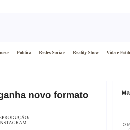
osos
Política
Redes Sociais
Reality Show
Vida e Estil
Ma
” ganha novo formato
EPRODUÇÃO/
INSTAGRAM
O M