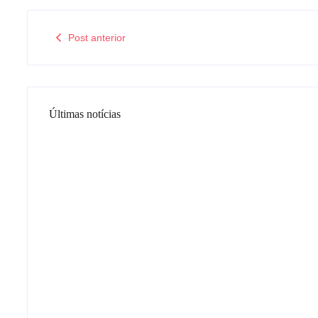
Post anterior
Últimas notícias
Tv
Band e Luciana Gimenez se e
acordo e lançar programa ain
04/08/2026
-
by
Redação MD News
A apresentadora Luciana Gimenez e a Band estão em vias de 
dias. De acordo com a Folha de São Paulo, a atração será se
Leia mais