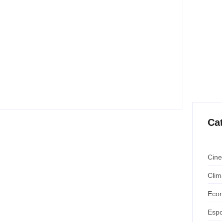
 é marcado por
iares
 (20) por homenagens de amigos e familiares, além
tilharam mensagens de saudade e relembraram
Ca
Cine
Clim
Eco
Espo