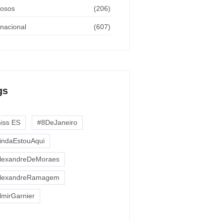
osos
(206)
rnacional
(607)
gs
miss ES
#8DeJaneiro
indaEstouAqui
lexandreDeMoraes
lexandreRamagem
lmirGarnier