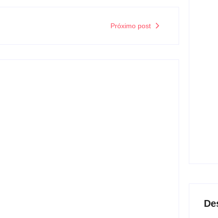
Próximo post
Ban
enca
lanç
0
Os 1
em j
2
Agre
disp
ncaminham para fechar
guar
da em 2026
2
assinar um contrato entre as partes nos próximos
manal na...
De