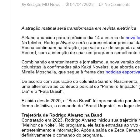
By
Redação MD News
04/04/2025
No Comments
A atração matinal será transformada em revista eletrônica
A Band anunciou para o próximo dia 14 a estreia do
novo f
NaTelinha. Rodrigo Alvarez será o apresentador principal da 
Rocha continuam na atração, que vai ao ar de segunda a s
Record, com a intenção de criar um programa semelhante ao
Combinando entretenimento e jornalismo, a nova versão d
colunistas já confirmadas são Kaká Novelas, que aborda os
Mirelle Moschella, que segue à frente das
notícias esportiv
De acordo com apuração do colunista Sandro Nascimento, a
uma alternativa ao conteúdo policial do “Primeiro Impacto
Dia” e o “Fala Brasil”.
Exibido desde 2020, o “Bora Brasil” foi apresentado por Jo
forma definitiva, o comando do “Brasil Urgente”, no lugar d
Trajetória de Rodrigo Alvarez na Band
Contratado em 2023, Rodrigo Alvarez iniciou sua trajetória
“Melhor da Noite”. No programa, ele fazia entradas ao vivo
entretenimento e informação. Após a saída de Zeca Camar
definitivamente o comando do programa.