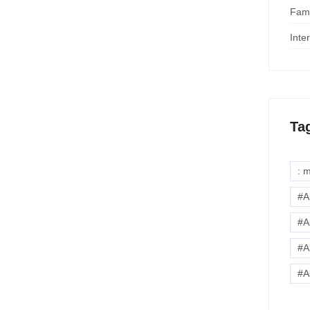
Fam
Inte
Ta
: 
#A
#A
#A
#A