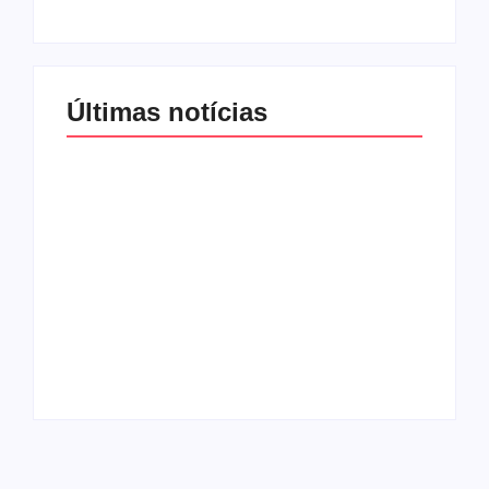
Últimas notícias
Band e Luciana
Gimenez se
encaminham para
fechar acordo e
Os 10 livros mais
lançar programa
lidos no MEC Livros
ainda em 2026
em julho de 2026
By
Redação MD News
By
Redação MD News