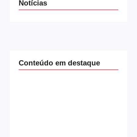
Notícias
Conteúdo em destaque
Lei Maria da Penha
Com audiência e
completa 20 anos:
faturamento em
violência doméstica
baixa, RedeTV! vai
ainda desafia
mexer na
proteção às
programação matinal
mulheres no Brasil
By
Redação MD News
By
Redação MD News