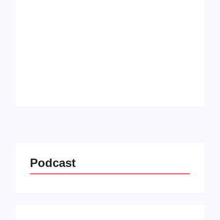
29/07/2026
-
by
Redação MD News
O MEC Livros, plataforma gratuita de
empréstimo digital do Ministério da
Educação (MEC), ultrapassou a marca de 1
milhão de usuários cadastrados e se
consolida como uma das maiores
bibliotecas digitais públicas do...
Leia mais
Podcast