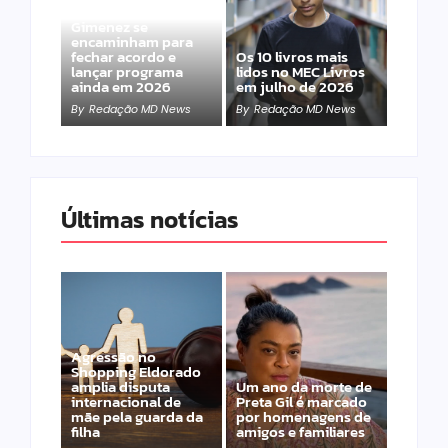
Band e Luciana
Gimenez se
encaminham para
fechar acordo e
Os 10 livros mais
lançar programa
lidos no MEC Livros
ainda em 2026
em julho de 2026
By
Redação MD News
By
Redação MD News
Últimas notícias
Agressão no
Shopping Eldorado
amplia disputa
Um ano da morte de
internacional de
Preta Gil é marcado
mãe pela guarda da
por homenagens de
filha
amigos e familiares