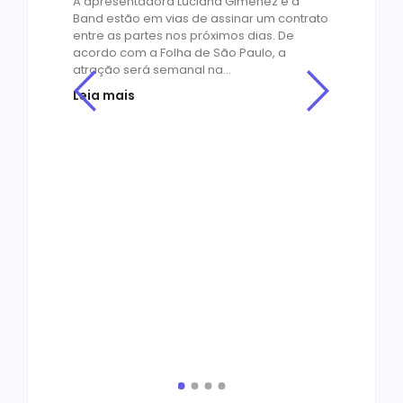
A apresentadora Luciana Gimenez e a
Band estão em vias de assinar um contrato
entre as partes nos próximos dias. De
acordo com a Folha de São Paulo, a
atração será semanal na...
Leia mais
Cin
Os
or
no
os
de
by
R
O ME
empr
ado
Educ
agens
milh
ores
cons
bibli
de e
Leia