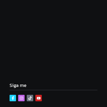
29/07/2026
Agressão no Shopping Eldorado amplia disputa
internacional de mãe pela guarda da filha
24/07/2026
Siga me