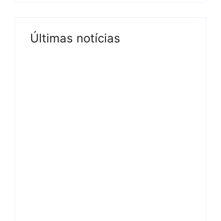
Últimas notícias
Tv
Band e Luciana Gimenez
se encaminham para
fechar acordo e lançar
programa ainda em
2026
04/08/2026
-
by
Redação MD News
A apresentadora Luciana Gimenez e a
Band estão em vias de assinar um contrato
entre as partes nos próximos dias. De
acordo com a Folha de São Paulo, a
atração será semanal na...