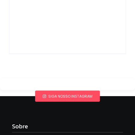
Agressão no
Shopping Eldorado
Um ano da morte de
amplia disputa
Preta Gil é marcado
internacional de mãe
por homenagens de
pela guarda da filha
amigos e familiares
By
Redação MD News
By
Redação MD News
SIGA NOSSO INSTAGRAM
Sobre