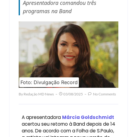
Apresentadora comandou três
programas na Band
Foto: Divulgação Record
By
Redação MD News
03/08/2025
No Comments
A apresentadora
Márcia Goldschmidt
acertou seu retorno à Band depois de 14
anos. De acordo com a Folha de S.Paulo,