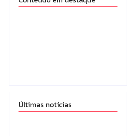
Band e Luciana
Gimenez se
encaminham para
fechar acordo e
Os 10 livros mais
lançar programa
lidos no MEC Livros
ainda em 2026
em julho de 2026
By
Redação MD News
By
Redação MD News
Últimas notícias