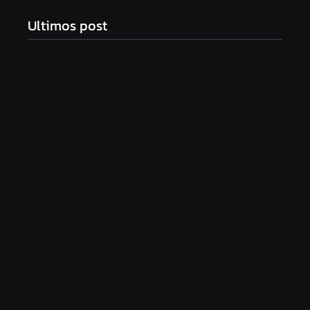
Ultimos post
Band e Luciana Gimenez se encaminham para
fechar acordo e lançar programa ainda em 2026
04/08/2026
Os 10 livros mais lidos no MEC Livros em julho de
2026