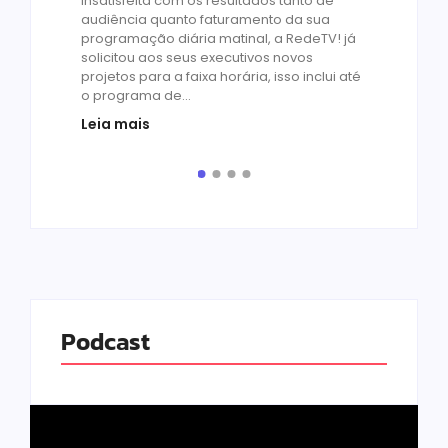
Insatisfeita com os resultados tanto de
de 1
audiência quanto faturamento da sua
by
R
programação diária matinal, a RedeTV! já
Quar
solicitou aos seus executivos novos
temp
projetos para a faixa horária, isso inclui até
médi
o programa de...
prot
Leia mais
de v
pelo.
Leia
Podcast