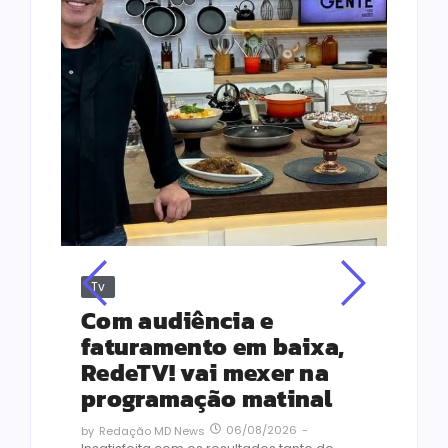
Tv
Jus
Re
s
Com audiência e
Le
ho
faturamento em baixa,
co
RedeTV! vai mexer na
vi
programação matinal
ai
06/08/2026
-
by
Redação MD News
às