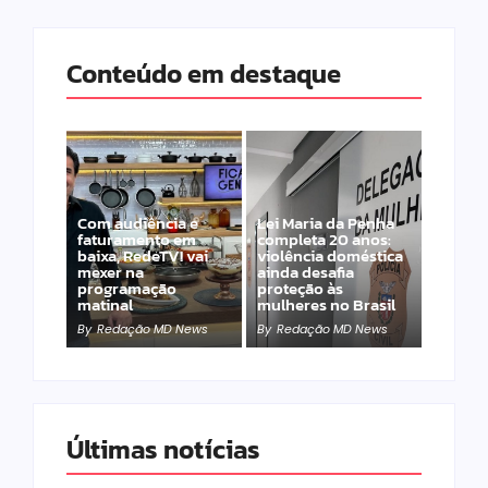
Conteúdo em destaque
Com audiência e
Lei Maria da Penha
faturamento em
completa 20 anos:
baixa, RedeTV! vai
violência doméstica
mexer na
ainda desafia
programação
proteção às
matinal
mulheres no Brasil
By
Redação MD News
By
Redação MD News
Últimas notícias