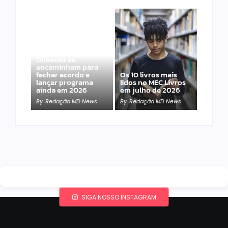
Band e Luciana
Gimenez se
encaminham para
fechar acordo e
Os 10 livros mais
lançar programa
lidos no MEC Livros
ainda em 2026
em julho de 2026
By
Redação MD News
By
Redação MD News
SIGA NOSSO INSTAGRAM