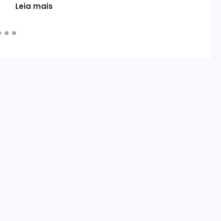
Leia mais
de
últ
Le