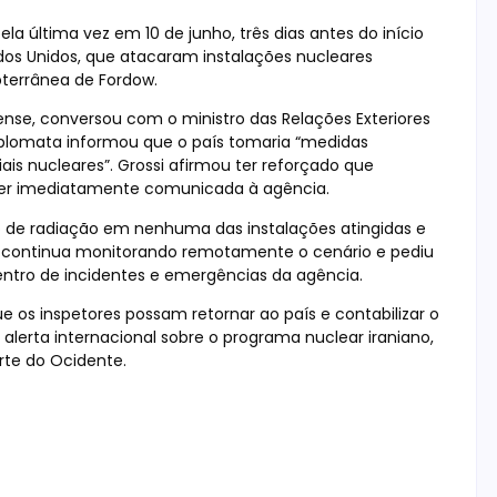
la última vez em 10 de junho, três dias antes do início
ados Unidos, que atacaram instalações nucleares
bterrânea de Fordow.
elense, conversou com o ministro das Relações Exteriores
 diplomata informou que o país tomaria “medidas
is nucleares”. Grossi afirmou ter reforçado que
ser imediatamente comunicada à agência.
 de radiação em nenhuma das instalações atingidas e
e continua monitorando remotamente o cenário e pediu
ntro de incidentes e emergências da agência.
 os inspetores possam retornar ao país e contabilizar o
alerta internacional sobre o programa nuclear iraniano,
rte do Ocidente.