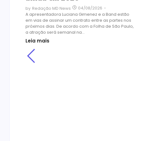
04/08/2026
-
by
Redação MD News
A apresentadora Luciana Gimenez e a Band estão
em vias de assinar um contrato entre as partes nos
próximos dias. De acordo com a Folha de São Paulo,
a atração será semanal na...
Leia mais
il
s
 e
edes