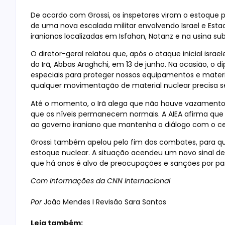
De acordo com Grossi, os inspetores viram o estoque pe
de uma nova escalada militar envolvendo Israel e Est
iranianas localizadas em Isfahan, Natanz e na usina su
O diretor-geral relatou que, após o ataque inicial isra
do Irã, Abbas Araghchi, em 13 de junho. Na ocasião, o
especiais para proteger nossos equipamentos e materia
qualquer movimentação de material nuclear precisa 
Até o momento, o Irã alega que não houve vazamento
que os níveis permanecem normais. A AIEA afirma qu
ao governo iraniano que mantenha o diálogo com o ce
Grossi também apelou pelo fim dos combates, para que
estoque nuclear. A situação acendeu um novo sinal de 
que há anos é alvo de preocupações e sanções por pa
Com informações da CNN Internacional
Por
João Mendes I Revisão Sara Santos
Leia também: