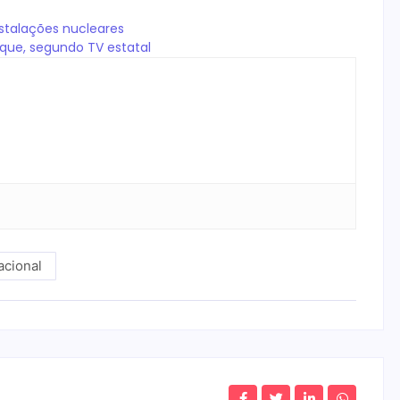
nstalações nucleares
aque, segundo TV estatal
acional