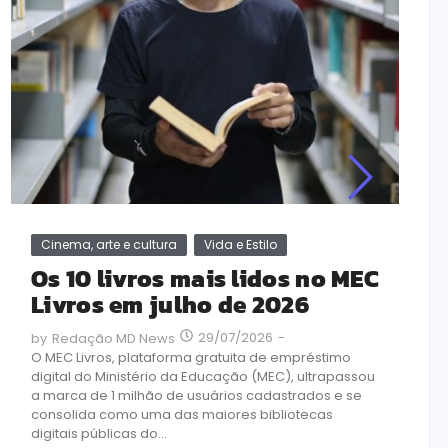
Cinema, arte e cultura
Vida e Estilo
N
Os 10 livros mais lidos no MEC
A
Livros em julho de 2026
E
i
29/07/2026
-
by
Redação MD News
g
O MEC Livros, plataforma gratuita de empréstimo
digital do Ministério da Educação (MEC), ultrapassou
by
a marca de 1 milhão de usuários cadastrados e se
A 
consolida como uma das maiores bibliotecas
mo
digitais públicas do...
re