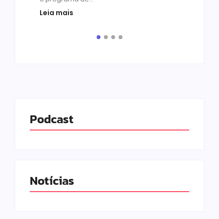
prot
Leia mais
de v
pelo.
Leia
Podcast
Notícias