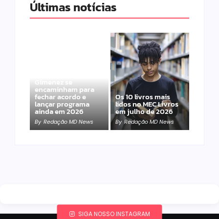
Últimas notícias
Band e Luciana
Gimenez se
encaminham para
fechar acordo e
Os 10 livros mais
lançar programa
lidos no MEC Livros
ainda em 2026
em julho de 2026
By
Redação MD News
By
Redação MD News
SIGA NOSSO INSTAGRAM