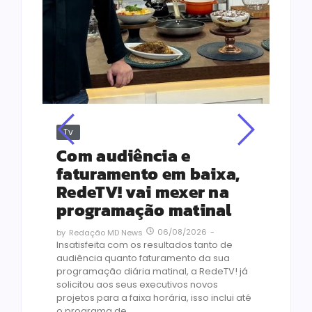
Tv
Jus
Re
s
Com audiência e
Le
ho
faturamento em baixa,
co
RedeTV! vai mexer na
vi
programação matinal
ai
06/08/2026
-
by
Redação MD News
às
Insatisfeita com os resultados tanto de
de 1
audiência quanto faturamento da sua
by
R
programação diária matinal, a RedeTV! já
Quar
solicitou aos seus executivos novos
temp
projetos para a faixa horária, isso inclui até
médi
o programa de...