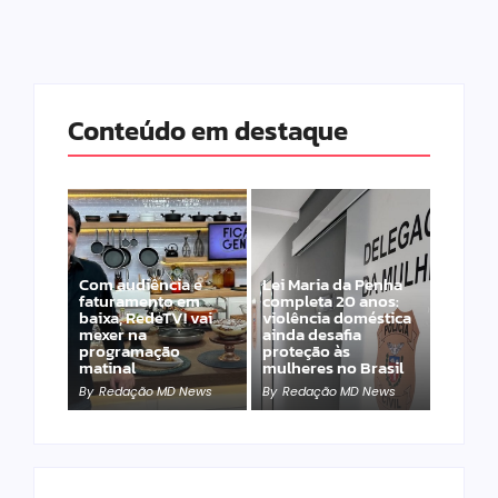
Conteúdo em destaque
Com audiência e
Lei Maria da Penha
faturamento em
completa 20 anos:
baixa, RedeTV! vai
violência doméstica
mexer na
ainda desafia
programação
proteção às
matinal
mulheres no Brasil
By
Redação MD News
By
Redação MD News