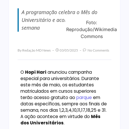
A programação celebra o Mês do
Universitário e acontece aos finais de
Foto:
semana
Reprodução/Wikimedia
Commons
By
Redação MD News
03/05/2025
No Comments
O
Hopi Hari
anunciou campanha
especial para universitários. Durante
este mês de maio, os estudantes
matriculados em cursos superiores
terão acesso gratuito ao
parque
em
datas específicas, sempre aos finais de
semana, nos dias 1,2,3,4,10,11,17,18,25 e 31.
A ação acontece em virtude do
Mês
dos Universitários
.