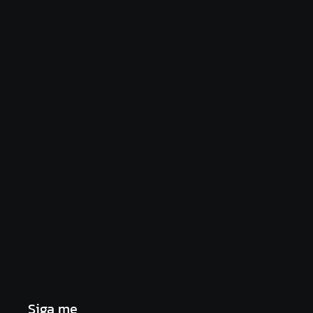
Os 10 livros mais lidos no MEC Livros em julho de
2026
29/07/2026
Agressão no Shopping Eldorado amplia disputa
internacional de mãe pela guarda da filha
24/07/2026
Siga me