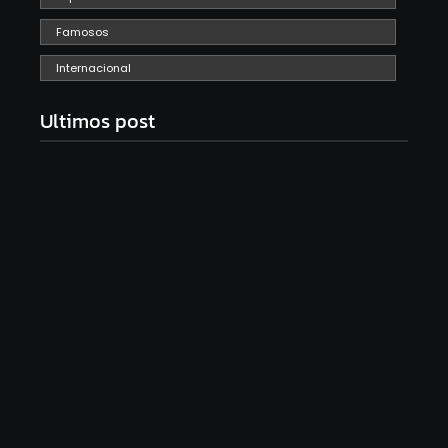
Famosos
Internacional
Ultimos post
Band e Luciana Gimenez se encaminham para
fechar acordo e lançar programa ainda em 2026
04/08/2026