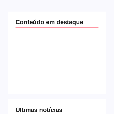
Conteúdo em destaque
Band e Luciana
Gimenez se
encaminham para
fechar acordo e
Os 10 livros mais
lançar programa
lidos no MEC Livros
ainda em 2026
em julho de 2026
By
Redação MD News
By
Redação MD News
Últimas notícias