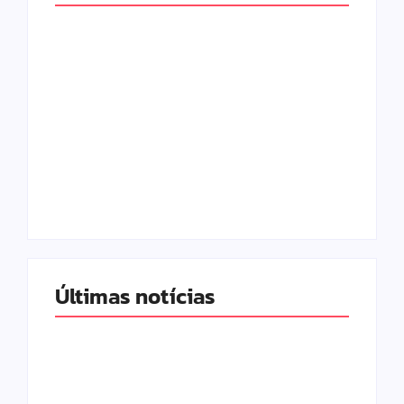
Com audiência e
Lei Maria da Penha
faturamento em
completa 20 anos:
baixa, RedeTV! vai
violência doméstica
mexer na
ainda desafia
programação
proteção às
matinal
mulheres no Brasil
By
Redação MD News
By
Redação MD News
Últimas notícias