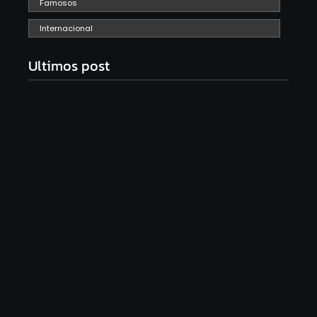
Famosos
Internacional
Ultimos post
Com audiência e faturamento em baixa, RedeTV!
vai mexer na programação matinal
06/08/2026