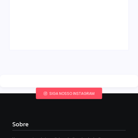
Band e Luciana
Gimenez se
encaminham para
fechar acordo e
Os 10 livros mais
lançar programa
lidos no MEC Livros
ainda em 2026
em julho de 2026
By
Redação MD News
By
Redação MD News
SIGA NOSSO INSTAGRAM
Sobre