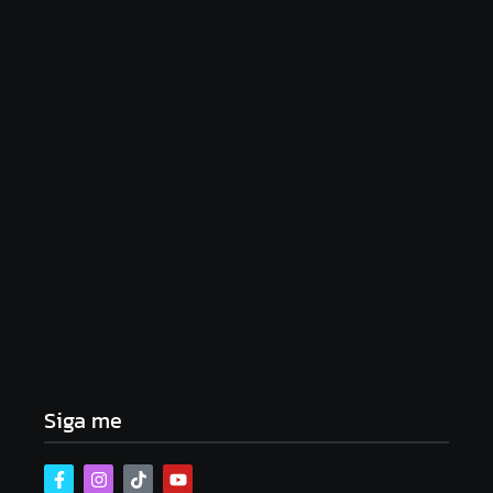
Lei Maria da Penha completa 20 anos: violência
doméstica ainda desafia proteção às mulheres no
Brasil
06/08/2026
Band e Luciana Gimenez se encaminham para
fechar acordo e lançar programa ainda em 2026
04/08/2026
Siga me