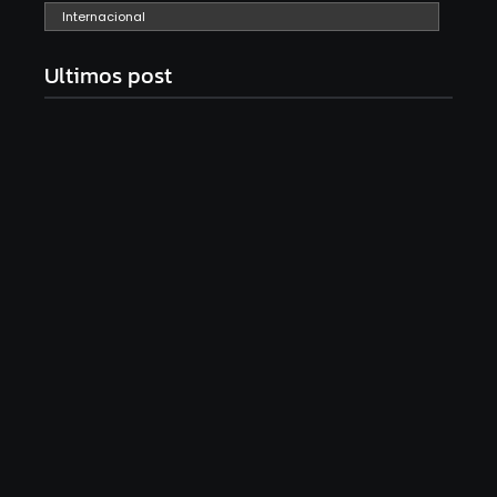
Internacional
Ultimos post
Com audiência e faturamento em baixa, RedeTV!
vai mexer na programação matinal
06/08/2026