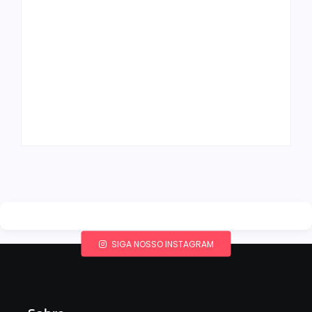
Band e Luciana
Gimenez se
encaminham para
fechar acordo e
Os 10 livros mais
lançar programa
lidos no MEC Livros
ainda em 2026
em julho de 2026
By
Redação MD News
By
Redação MD News
SIGA NOSSO INSTAGRAM