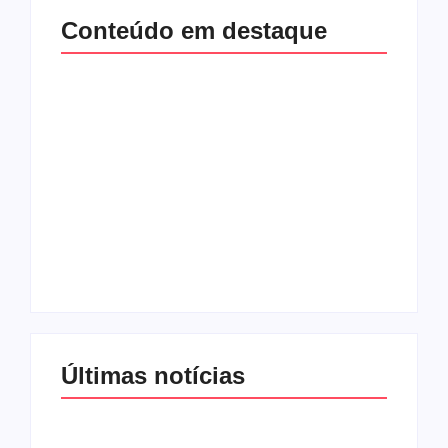
Conteúdo em destaque
Com audiência e
Lei Maria da Penha
faturamento em
completa 20 anos:
baixa, RedeTV! vai
violência doméstica
mexer na
ainda desafia
programação
proteção às
matinal
mulheres no Brasil
By
Redação MD News
By
Redação MD News
Últimas notícias