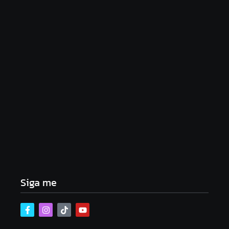
Lei Maria da Penha completa 20 anos: violência
doméstica ainda desafia proteção às mulheres no
Brasil
06/08/2026
Band e Luciana Gimenez se encaminham para
fechar acordo e lançar programa ainda em 2026
04/08/2026
Siga me