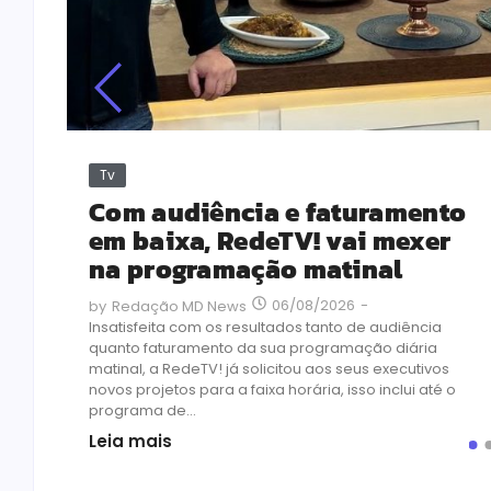
Tv
Com audiência e faturamento
em baixa, RedeTV! vai mexer
na programação matinal
06/08/2026
-
by
Redação MD News
Insatisfeita com os resultados tanto de audiência
quanto faturamento da sua programação diária
matinal, a RedeTV! já solicitou aos seus executivos
novos projetos para a faixa horária, isso inclui até o
programa de...
Leia mais