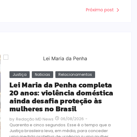
Próximo post
Justiça
Noticias
Relacionamentos
T
Lei Maria da Penha completa
B
20 anos: violência doméstica
e
ainda desafia proteção às
a
mulheres no Brasil
a
06/08/2026
-
by
Redação MD News
by
Quarenta e cinco segundos. Esse é o tempo que a
A 
Justiça brasileira leva, em média, para conceder
em
uma medida protetiva de urgência a uma mulher
pr