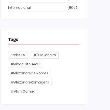
Leia mai
atração será semanal na...
Internacional
(607)
ia mais
Tags
: miss ES
#8DeJaneiro
#AindaEstouAqui
#AlexandreDeMoraes
#AlexandreRamagem
#AlmirGarnier