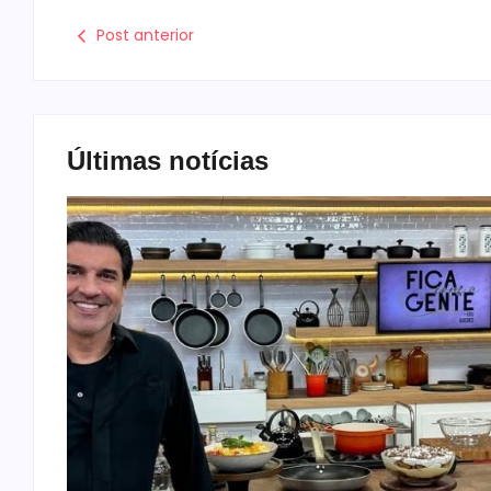
Post anterior
Últimas notícias
MEC
o
assou
 se