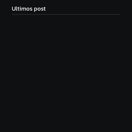
Ultimos post
Com audiência e faturamento em baixa, RedeTV!
vai mexer na programação matinal
06/08/2026