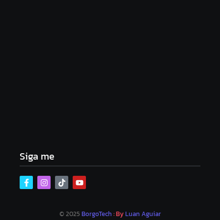
Lei Maria da Penha completa 20 anos: violência
doméstica ainda desafia proteção às mulheres no
Brasil
06/08/2026
Band e Luciana Gimenez se encaminham para
fechar acordo e lançar programa ainda em 2026
04/08/2026
Siga me
© 2025
BorgoTech
: By
Luan Aguiar