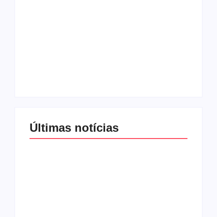
Com audiência e
Lei Maria da Penha
faturamento em
completa 20 anos:
baixa, RedeTV! vai
violência doméstica
mexer na
ainda desafia
programação
proteção às
matinal
mulheres no Brasil
By
Redação MD News
By
Redação MD News
Últimas notícias
Band e Luciana
Gimenez se
encaminham para
fechar acordo e
Os 10 livros mais