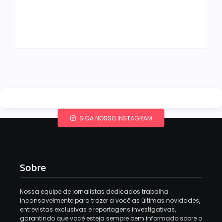
lançar programa
lidos no MEC Livros
ainda em 2026
em julho de 2026
By
Redação MD News
By
Redação MD News
SIGA NOSSO INSTAGRAM
Sobre
Nossa equipe de jornalistas dedicados trabalha
incansavelmente para trazer a você as últimas novidades,
entrevistas exclusivas e reportagens investigativas,
garantindo que você esteja sempre bem informado sobre o