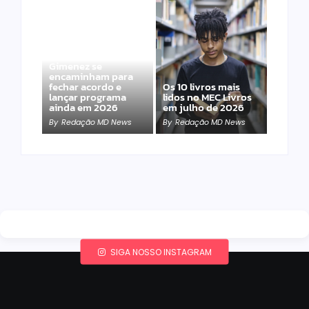
Band e Luciana
Gimenez se
encaminham para
fechar acordo e
Os 10 livros mais
lançar programa
lidos no MEC Livros
ainda em 2026
em julho de 2026
By
Redação MD News
By
Redação MD News
SIGA NOSSO INSTAGRAM