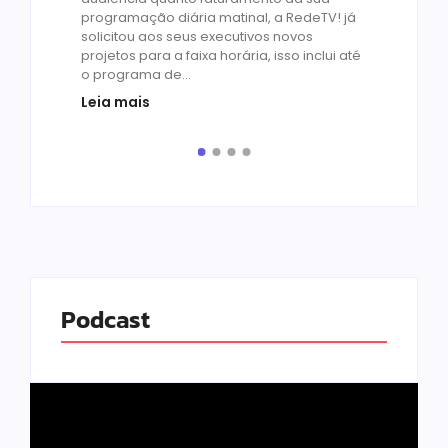
by
R
programação diária matinal, a RedeTV! já
Quar
solicitou aos seus executivos novos
temp
projetos para a faixa horária, isso inclui até
médi
o programa de...
prot
Leia mais
de v
pelo.
Leia
Podcast