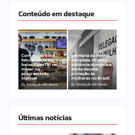
Conteúdo em destaque
Com audiência e
Lei Maria da Penha
faturamento em
completa 20 anos:
baixa, RedeTV! vai
violência doméstica
mexer na
ainda desafia
programação
proteção às
matinal
mulheres no Brasil
By
Redação MD News
By
Redação MD News
Últimas notícias